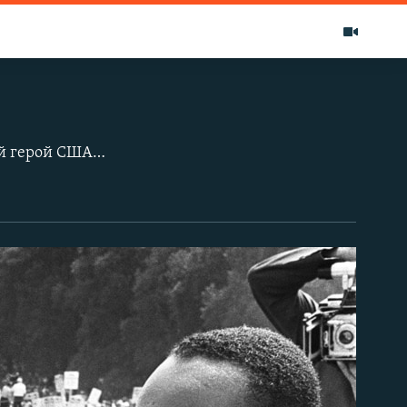
28 августа 1963 года величайший борец за гражданские права, Национальный герой США Мартин Лютер Кинг произнес свою самую известную речь "I have a dream" - "У меня есть мечта", которая стала символом свободолюбия, демократии и равенства. Воззвание правозащитника слушали 300 тысяч американцев, собравшихся в Вашингтоне у мемориала Авраама Линкольна. В этом году исполняется 50 лет ораторскому выступлению легендарного общественного лидера, который своим героизмом и самопожертвованием смог не только изменить сознание сотен миллионов людей, но и повернуть ход истории планеты, в которой больше не должно остаться места социальной несправедливости, экономической и расовой дискриминации, религиозной нетерпимости и человеческой жестокости. Фоторепортаж Азамата Тынаева, Кыргызская служба РСЕ/РС.