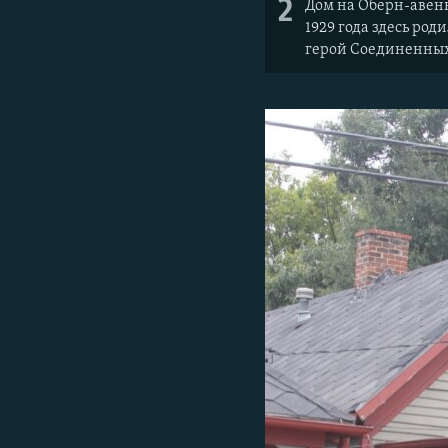
2
Дом на Оберн-авеню
1929 года здесь р
герой Соединенных