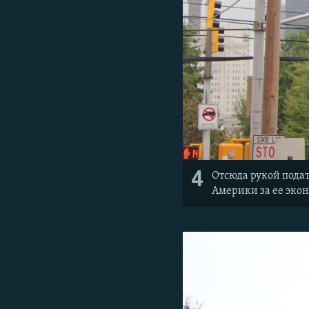
4
Отсюда рукой подат
Америки за ее эко