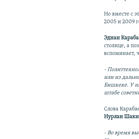
Но вместе с 
2005 и 2009 
Эднан Караба
столице, а п
вспоминает, 
- Политтехнол
или из дальн
Бишкеке. У н
штабе советн
Слова Караба
Нурлан Шаки
- Во время вы