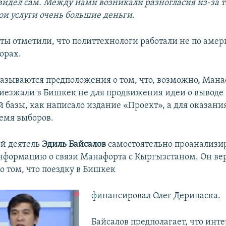
видел сам. Между нами возникали разногласия из-за то
ои услуги очень большие деньги.
ты отметили, что политтехнологи работали не по аме
борах.
азываются предположения о том, что, возможно, Мана
езжали в Бишкек не для продвижения идеи о выводе
 базы, как написало издание «Проект», а для оказания
ремя выборов.
й деятель
Эдиль Байсалов
самостоятельно проанализи
формацию о связи Манафорта с Кыргызстаном. Он вер
 том, что поездку в Бишкек
финансировал Олег Дерипаска.
Байсалов предполагает, что инте