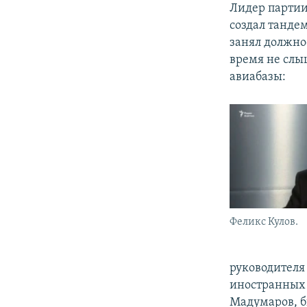
Лидер парти
создал танде
занял должно
время не слы
авиабазы:
Феликс Кулов.
руководител
иностранных 
Мадумаров, б