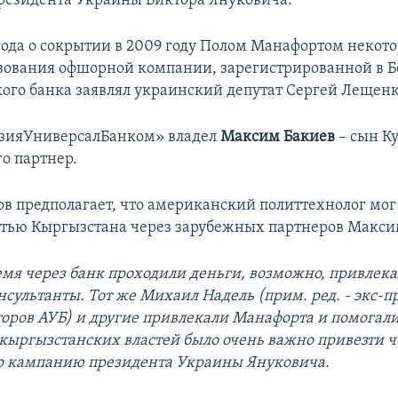
резидента Украины Виктора Януковича.
 года о сокрытии в 2009 году Полом Манафортом некото
зования офшорной компании, зарегистрированной в Б
ого банка заявлял украинский депутат Сергей Лещенк
АзияУниверсалБанком» владел
Максим Бакиев
– сын К
го партнер.
ов предполагает, что американский политтехнолог мог 
тью Кыргызстана через зарубежных партнеров Макси
ремя через банк проходили деньги, возможно, привлек
нсультанты. Тот же Михаил Надель (прим. ред. - экс-п
торов АУБ) и другие привлекали Манафорта и помогали
 кыргызстанских властей было очень важно привезти ч
о кампанию президента Украины Януковича.