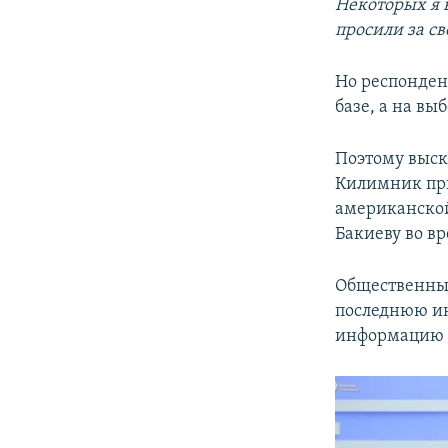
Некоторых я 
просили за св
Но респонден
базе, а на вы
Поэтому выск
Килимник при
американской
Бакиеву во в
Общественны
последнюю ин
информацию о