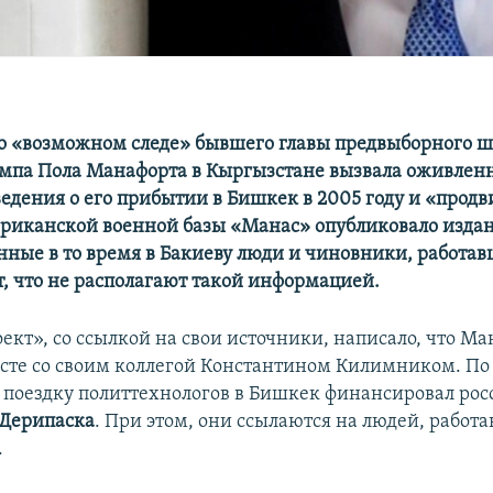
 «возможном следе» бывшего главы предвыборного ш
мпа Пола Манафорта в Кыргызстане вызвала оживлен
ведения о его прибытии в Бишкек в 2005 году и «про
риканской военной базы «Манас» опубликовало издан
ные в то время в Бакиеву люди и чиновники, работав
т, что не располагают такой информацией.
ект», со ссылкой на свои источники, написало, что Ма
сте со своим коллегой Константином Килимником. П
 поездку политтехнологов в Бишкек финансировал ро
 Дерипаска
. При этом, они ссылаются на людей, работ
.