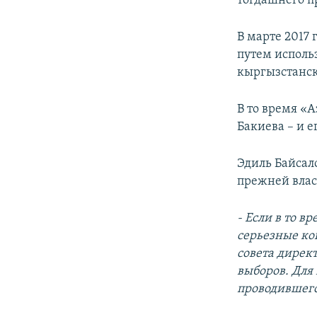
тогдашнего п
В марте 2017
путем исполь
кыргызстанск
В то время «
Бакиева – и е
Эдиль Байсал
прежней влас
- Если в то в
серьезные ко
совета дирек
выборов. Для
проводившег