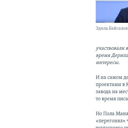
Эдиль Байсалов
участвовали 
время Дерипа
интересы.
И на самом д
проектами в 
завода на ме
то время пис
Но Пола Мана
«перегонял» 