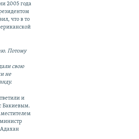
ии 2005 года
президентом
л, что в то
мериканской
наю. Потому
дали свою
и не
анду.
тветили и
с Бакиевым.
заместителем
 министр
 Адахан