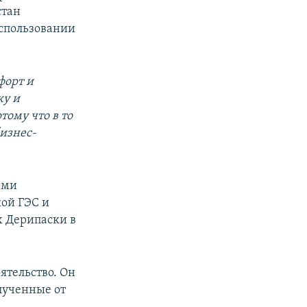
стан
использовании
форт и
ку и
тому что в то
бизнес-
ими
кой ГЭС и
х Дерипаски в
ятельство. Он
лученные от