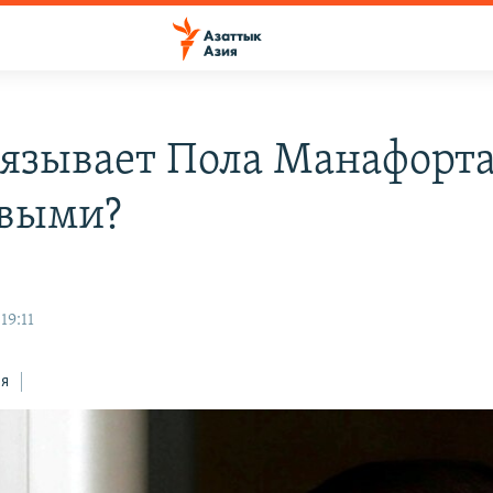
вязывает Пола Манафорта
выми?
19:11
ся