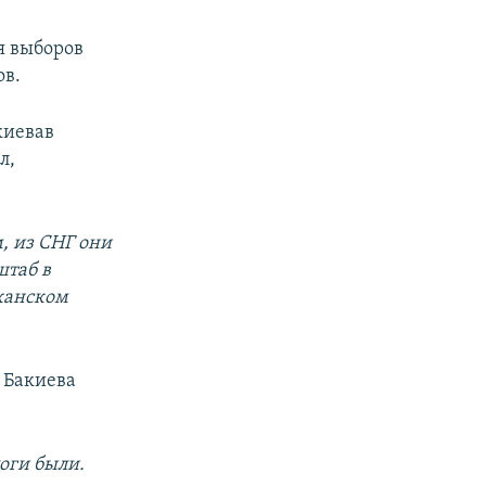
я выборов
ов.
киевав
л,
м, из СНГ они
штаб в
иканском
 Бакиева
логи были.