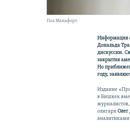
Пол Манафорт.
Информация о
Дональда Тра
дискуссии. С
закрытия аме
Но приближен
году, заявляю
Издание «Про
в Бишкек вме
журналистов,
олигарх
Олег
аналитиками