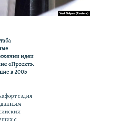
таба
ные
движении идеи
ие «Проект».
шие в 2005
нафорт ездил
о данным
ссийский
авших с