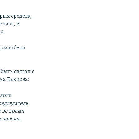
рых средств,
елизе, и
о.
урманбека
быть связан с
ма Бакиева:
ались
редседатель
 во время
еловека,