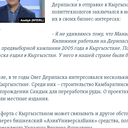
Дерипаски в отправке в Кыргыз
политтехнологов заключался в 
их в своих бизнес-интересах:
.
- Я не удивляюсь тому, что Мана
Килимник работали на Дерипас
в предвыборной кампании 2005 года в Кыргызстане. По
ска ездил в Кыргызстан. У него в нашей стране были 
еле, в те годы Олег Дерипаска интересовался нескольк
Кыргызстане. Среди них – строительство Камбаратинс
сторождении Сандык для переработки руды. О проекта
али местные издания.
форта с Кыргызстаном может связывать и другое обсто
через бишкекский «АзияУниверсалБанк» средства, по