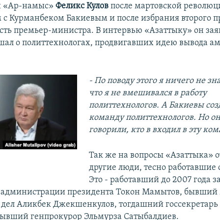
и «Ар-намыс»
Феликс Кулов
после мартовской революц
м с Курманбеком Бакиевым и после избрания второго 
сть премьер-министра. В интервью «Азаттыку» он заяви
шал о политтехнологах, продвигавших идею вывода а
- По поводу этого я ничего не з
что я не вмешивался в работу
политтехнологов. А Бакиевы соз
команду политтехнологов. Но он
говорили, кто в входил в эту ком
Так же на вопросы «Азаттыка» о
другие люди, тесно работавшие 
Это - работавший до 2007 года 
я администрации президента Токон Мамытов, бывший
дел Аликбек Джекшенкулов, тогдашний госсекретарь
ывший генпрокурор Эльмурза Сатыбалдиев.