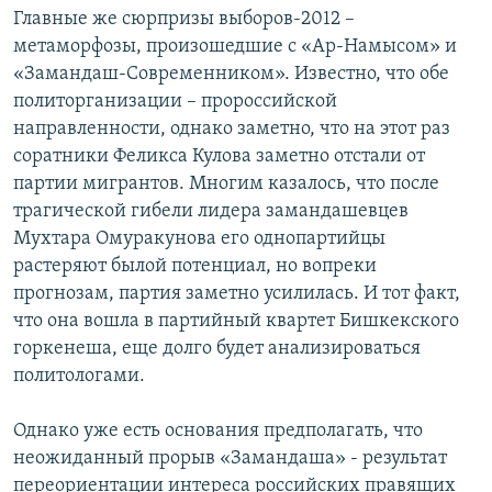
Главные же сюрпризы выборов-2012 –
метаморфозы, произошедшие с «Ар-Намысом» и
«Замандаш-Современником». Известно, что обе
политорганизации – пророссийской
направленности, однако заметно, что на этот раз
соратники Феликса Кулова заметно отстали от
партии мигрантов. Многим казалось, что после
трагической гибели лидера замандашевцев
Мухтара Омуракунова его однопартийцы
растеряют былой потенциал, но вопреки
прогнозам, партия заметно усилилась. И тот факт,
что она вошла в партийный квартет Бишкекского
горкенеша, еще долго будет анализироваться
политологами.
Однако уже есть основания предполагать, что
неожиданный прорыв «Замандаша» - результат
переориентации интереса российских правящих