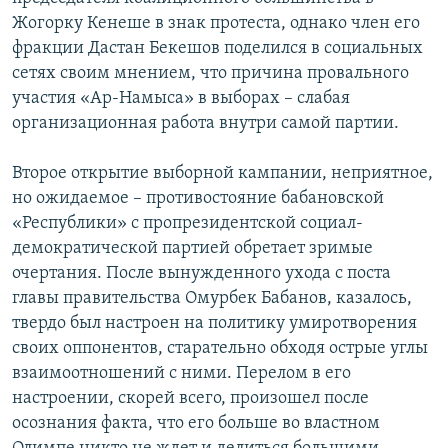
Жогорку Кенеше в знак протеста, однако член его
фракции Дастан Бекешов поделился в социальных
сетях своим мнением, что причина провального
участия «Ар-Намыса» в выборах – слабая
организационная работа внутри самой партии.
Второе открытие выборной кампании, неприятное,
но ожидаемое – противостояние бабановской
«Республики» с пропрезидентской социал-
демократической партией обретает зримые
очертания. После вынужденного ухода с поста
главы правительства Омурбек Бабанов, казалось,
твердо был настроен на политику умиротворения
своих оппонентов, старательно обходя острые углы
взаимоотношений с ними. Перелом в его
настроении, скорей всего, произошел после
осознания факта, что его больше во властном