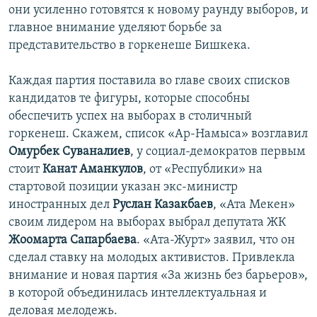
они усиленно готовятся к новому раунду выборов, и
главное внимание уделяют борьбе за
представительство в горкенеше Бишкека.
Каждая партия поставила во главе своих списков
кандидатов те фигуры, которые способны
обеспечить успех на выборах в столичный
горкенеш. Скажем, список «Ар-Намыса» возглавил
Омурбек Суваналиев
, у социал-демократов первым
стоит
Канат Аманкулов
, от «Республики» на
стартовой позиции указан экс-министр
иностранных дел
Руслан Казакбаев
, «Ата Мекен»
своим лидером на выборах выбрал депутата ЖК
Жоомарта Сапарбаева
. «Ата-Журт» заявил, что он
сделал ставку на молодых активистов. Привлекла
внимание и новая партия «За жизнь без барьеров»,
в которой объединилась интеллектуальная и
деловая мелодежь.