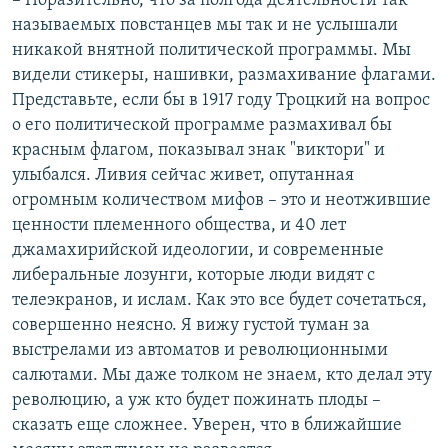
– Поразительно, что за полгода деятельности так
называемых повстанцев мы так и не услышали
никакой внятной политической программы. Мы
видели стикеры, нашивки, размахивание флагами.
Представьте, если бы в 1917 году Троцкий на вопрос
о его политической программе размахивал бы
красным флагом, показывал знак "виктори" и
улыбался. Ливия сейчас живет, опутанная
огромным количеством мифов – это и неотжившие
ценности племенного общества, и 40 лет
джамахирийской идеологии, и современные
либеральные лозунги, которые люди видят с
телеэкранов, и ислам. Как это все будет сочетаться,
совершенно неясно. Я вижу густой туман за
выстрелами из автоматов и революционными
салютами. Мы даже толком не знаем, кто делал эту
революцию, а уж кто будет пожинать плоды –
сказать еще сложнее. Уверен, что в ближайшие