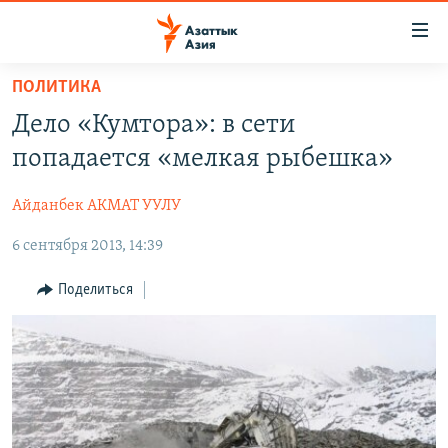
Доступность
ссылок
Вернуться
ПОЛИТИКА
к
ЦЕНТРАЛЬНАЯ АЗИЯ
Дело «Кумтора»: в сети
основному
НОВОСТИ
КАЗАХСТАН
содержанию
попадается «мелкая рыбешка»
ВОЙНА В УКРАИНЕ
Вернутся
КЫРГЫЗСТАН
к
Айданбек АКМАТ УУЛУ
НА ДРУГИХ ЯЗЫКАХ
УЗБЕКИСТАН
главной
6 сентября 2013, 14:39
ТАДЖИКИСТАН
ҚАЗАҚША
навигации
ПОДПИШИТЕСЬ НА НАС В СОЦСЕТЯХ
Вернутся
КЫРГЫЗЧА
Поделиться
к
ЎЗБЕКЧА
поиску
ТОҶИКӢ
Все сайты РСЕ/РС
TÜRKMENÇE