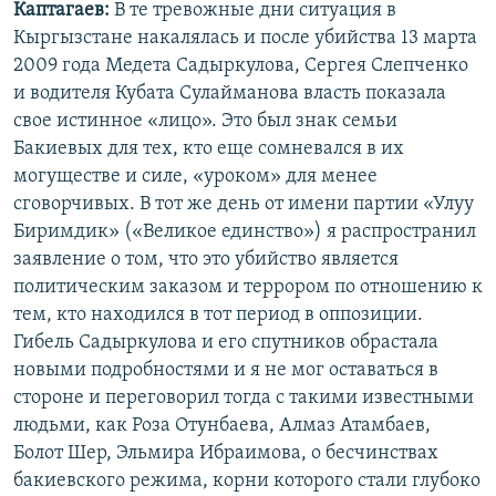
Каптагаев:
В те тревожные дни ситуация в
Кыргызстане накалялась и после убийства 13 марта
2009 года Медета Садыркулова, Сергея Слепченко
и водителя Кубата Сулайманова власть показала
свое истинное «лицо». Это был знак семьи
Бакиевых для тех, кто еще сомневался в их
могуществе и силе, «уроком» для менее
сговорчивых. В тот же день от имени партии «Улуу
Биримдик» («Великое единство») я распространил
заявление о том, что это убийство является
политическим заказом и террором по отношению к
тем, кто находился в тот период в оппозиции.
Гибель Садыркулова и его спутников обрастала
новыми подробностями и я не мог оставаться в
стороне и переговорил тогда с такими известными
людьми, как Роза Отунбаева, Алмаз Атамбаев,
Болот Шер, Эльмира Ибраимова, о бесчинствах
бакиевского режима, корни которого стали глубоко