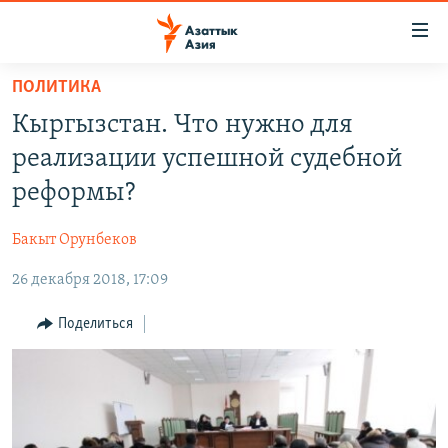
Доступность
ссылок
Вернуться
ПОЛИТИКА
к
ЦЕНТРАЛЬНАЯ АЗИЯ
Кыргызстан. Что нужно для
основному
НОВОСТИ
КАЗАХСТАН
содержанию
реализации успешной судебной
ВОЙНА В УКРАИНЕ
Вернутся
КЫРГЫЗСТАН
реформы?
к
НА ДРУГИХ ЯЗЫКАХ
УЗБЕКИСТАН
главной
Бакыт Орунбеков
ТАДЖИКИСТАН
ҚАЗАҚША
навигации
ПОДПИШИТЕСЬ НА НАС В СОЦСЕТЯХ
Вернутся
26 декабря 2018, 17:09
КЫРГЫЗЧА
к
ЎЗБЕКЧА
Поделиться
поиску
ТОҶИКӢ
Все сайты РСЕ/РС
TÜRKMENÇE