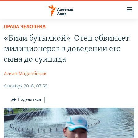
Доступность
ссылок
Вернуться
ПРАВА ЧЕЛОВЕКА
к
ЦЕНТРАЛЬНАЯ АЗИЯ
«Били бутылкой». Отец обвиняет
основному
НОВОСТИ
КАЗАХСТАН
содержанию
милиционеров в доведении его
ВОЙНА В УКРАИНЕ
Вернутся
КЫРГЫЗСТАН
сына до суицида
к
НА ДРУГИХ ЯЗЫКАХ
УЗБЕКИСТАН
главной
Асеин Маданбеков
ТАДЖИКИСТАН
ҚАЗАҚША
навигации
ПОДПИШИТЕСЬ НА НАС В СОЦСЕТЯХ
Вернутся
6 ноября 2018, 07:55
КЫРГЫЗЧА
к
ЎЗБЕКЧА
Поделиться
поиску
ТОҶИКӢ
Все сайты РСЕ/РС
TÜRKMENÇE