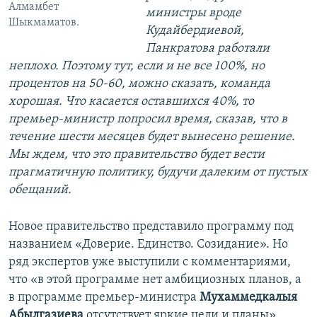
Алмамбет
министры вроде
Шыкмаматов.
Кудайбердиевой,
Панкратова работали
неплохо. Поэтому тут, если и не все 100%, но
процентов на 50-60, можно сказать, команда
хорошая. Что касается оставшихся 40%, то
премьер-министр попросил время, сказав, что в
течение шести месяцев будет вынесено решение.
Мы ждем, что это правительство будет вести
прагматичную политику, будучи далеким от пустых
обещаний.
Новое правительство представило программу под
названием «Доверие. Единство. Созидание». Но
ряд экспертов уже выступили с комментариями,
что «в этой программе нет амбициозных планов, а
в программе премьер-министра
Мухаммедкалыя
Абылгазиева
отсутствует яркие цели и планы».