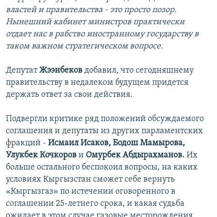
властей и правительства - это просто позор.
Нынешний кабинет министров практически
отдает нас в рабство иностранному государству в
таком важном стратегическом вопросе.
Депутат
Жээнбеков
добавил, что сегодняшнему
правительству в недалеком будущем придется
держать ответ за свои действия.
Подвергли критике ряд положений обсуждаемого
соглашения и депутаты из других парламентских
фракций -
Исмаил Исаков, Бодош Мамырова,
Улукбек Кочкоров
и
Омурбек Абдырахманов.
Их
больше остального беспокоил вопросы, на каких
условиях Кыргызстан сможет себе вернуть
«Кыргызгаз» по истечении оговоренного в
соглашении 25-летнего срока, и какая судьба
ожидает в этом случае газовые месторождения