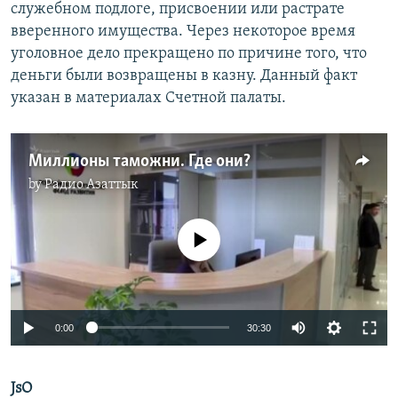
служебном подлоге, присвоении или растрате
вверенного имущества. Через некоторое время
уголовное дело прекращено по причине того, что
деньги были возвращены в казну. Данный факт
указан в материалах Счетной палаты.
Миллионы таможни. Где они?
by
Радио Азаттык
No media source currently available
Auto
0:00
30:30
270p
JsO
360p