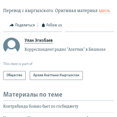
720p
Перевод с кыргызского. Оригинал материал
здесь.
Auto
270p
360p
720p
Поделиться
Follow us
Улан Эгизбаев
Корреспондент радио "Азаттык" в Бишкеке
This item is part of
Общество
Архив Азаттыка Кыргызстан
Материалы по теме
Контрабанда больно бьет по госбюджету