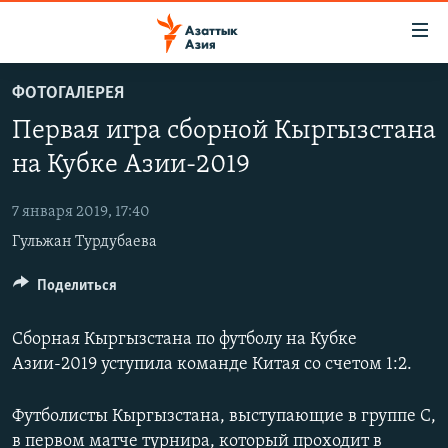
Доступность
ссылок
Вернуться
ФОТОГАЛЕРЕЯ
к
ЦЕНТРАЛЬНАЯ АЗИЯ
Первая игра сборной Кыргызстана
основному
НОВОСТИ
КАЗАХСТАН
содержанию
на Кубке Азии-2019
ВОЙНА В УКРАИНЕ
Вернутся
КЫРГЫЗСТАН
к
7 января 2019, 17:40
НА ДРУГИХ ЯЗЫКАХ
УЗБЕКИСТАН
главной
Гульжан Турдубаева
ТАДЖИКИСТАН
ҚАЗАҚША
навигации
ПОДПИШИТЕСЬ НА НАС В СОЦСЕТЯХ
Вернутся
Поделиться
КЫРГЫЗЧА
к
ЎЗБЕКЧА
поиску
Сборная Кыргызстана по футболу на Кубке
ТОҶИКӢ
Все сайты РСЕ/РС
Азии-2019 уступила команде Китая со счетом 1:2.
TÜRKMENÇE
Футболисты Кыргызстана, выступающие в группе С,
в первом матче турнира, который проходит в