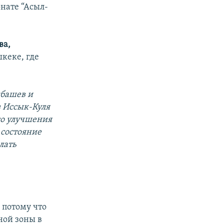
онате “Асыл-
ва,
кеке, где
кбашев и
з Иссык-Куля
го улучшения
 состояние
лать
 потому что
ной зоны в