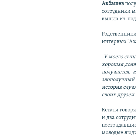
Акбашев
полу
сотрудники м
вышла из-под
Родственники
интервью “Аз
-У моего сына
хорошая долж
получается, ч
злополучный д
история случи
своих друзей 
Кстати говор
и два сотрудн
пострадавшие
молодые люди