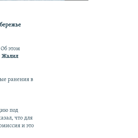
обережье
 Об этом
и
Жалил
ые ранения в
цию под
казал, что для
омиссия и это