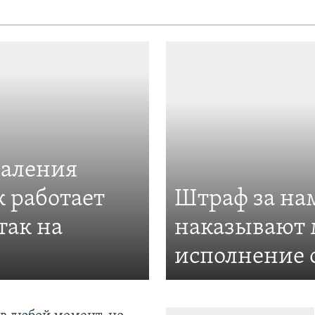
даления
к работает
Штраф за нам
так на
наказывают 
исполнение 