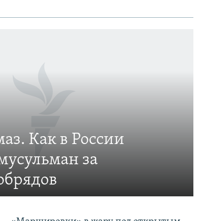
аз. Как в России
мусульман за
обрядов