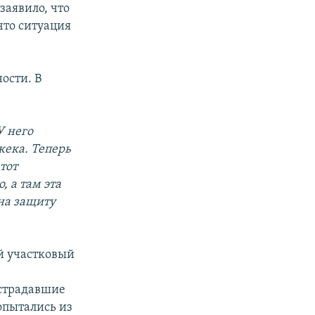
заявило, что
то ситуация
ости. В
У него
кека. Теперь
тот
, а там эта
 на защиту
й участковый
,
острадавшие
опытались из