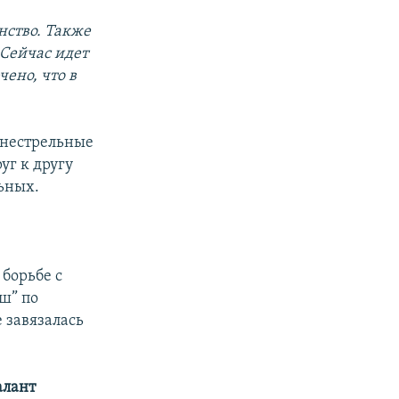
нство. Также
Сейчас идет
чено, что в
гнестрельные
г к другу
льных.
борьбе с
ш” по
 завязалась
алант