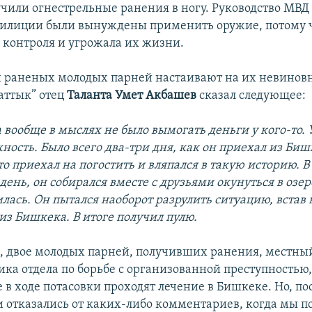
чили огнестрельные ранения в ногу. Руководство МВД 
илиции были вынуждены применить оружие, потому ч
 контроля и угрожала их жизни.
 раненых молодых парней настаивают на их невиновн
аттык” отец
Таланта Умет Акбашев
сказал следующее:
 вообще в мыслях не было вымогать деньги у кого-то. 
ность. Было всего два-три дня, как он приехал из Биш
то приехал на погостить и вляпался в такую историю. В 
ень, он собирался вместе с друзьями окунуться в озеро
лась. Он пытался наоборот разрулить ситуацию, встав
из Бишкека. В итоге получил пулю.
я, двое молодых парней, получивших ранения, местны
ика отдела по борьбе с организованной преступностью
 в ходе потасовки проходят лечение в Бишкеке. Но, п
 отказались от каких-либо комментариев, когда мы п