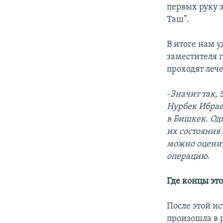
первых руку з
Таш”.
В итоге нам 
заместителя 
проходят леч
-
Значит так,
Нурбек Ибрае
в Бишкек. Од
их состояния
можно оценить
операцию.
Где концы эт
После этой ис
произошла в 