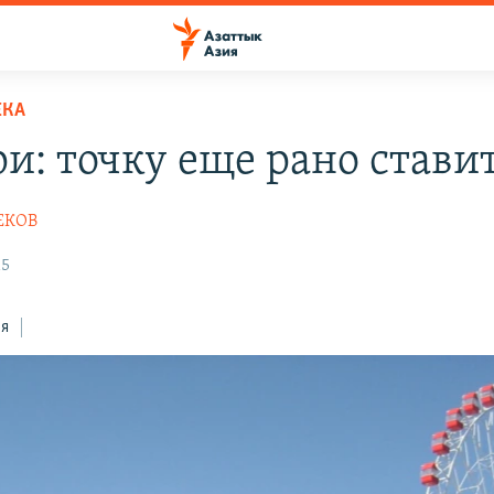
ЕКА
ри: точку еще рано стави
ЕКОВ
15
ся