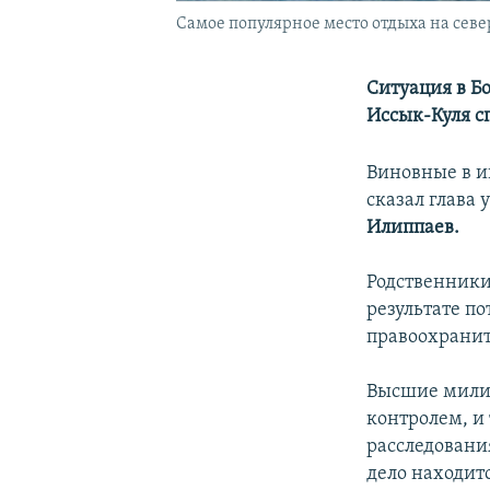
Самое популярное место отдыха на север
Ситуация в Б
Иссык-Куля с
Виновные в и
сказал глава
Илиппаев.
Родственники
результате п
правоохранит
Высшие милиц
контролем, и
расследовани
дело находит