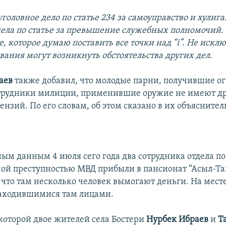
головное дело по статье 234 за самоуправство и хулига
ела по статье за превышение служебных полномочий. 
, которое думаю поставить все точки над “i”. Не исклю
вания могут возникнуть обстоятельства других дел.
аев
также добавил, что молодые парни, получившие о
трудники милиции, применившие оружие не имеют дру
нзий. По его словам, об этом сказано в их объясните
ым данным 4 июля сего года два сотрудника отдела по 
ой преступностью МВД прибыли в пансионат “Асыл-Та
что там несколько человек вымогают деньги. На месте
находившимися там лицами.
 которой двое жителей села Бостери
Нурбек Ибраев
и
Т