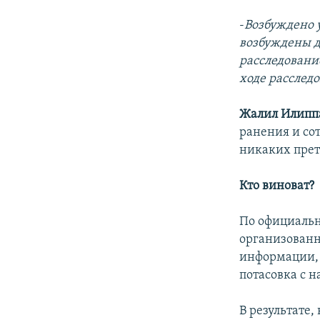
-
Возбуждено у
возбуждены д
расследование
ходе расследо
Жалил Илипп
ранения и со
никаких прете
Кто виноват?
По официальн
организованн
информации, 
потасовка с 
В результате,