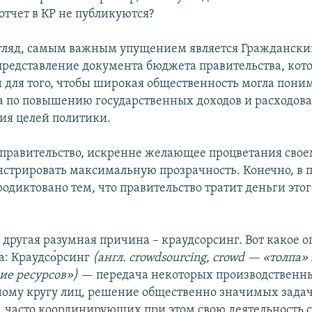
отчет в КР не публикуются?
згляд, самым важным упущением является Граждански
редставление документа бюджета правительства, кот
 для того, чтобы широкая общественность могла пони
а по повышению государственных доходов и расходов
ия целей политики.
о правительство, искренне желающее процветания свое
стрировать максимальную прозрачность. Конечно, в 
родиктовано тем, что правительство тратит деньги это
и другая разумная причина – краудсорсинг. Вот какое 
a: Краудсо́рсинг
(англ. crowdsourcing, crowd — «толпа»
ие ресурсов»)
— передача некоторых производственн
ому кругу лиц, решение общественно значимых зада
, часто координирующих при этом свою деятельность