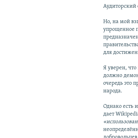
Аудиторский 
Но, на мой в
упрощенное п
предназначен
правительств
для достижен
Я уверен, чт
должно демон
очередь это п
народа.
Однако есть 
дает Wikipedi
«использован
неопределённ
добровольцев