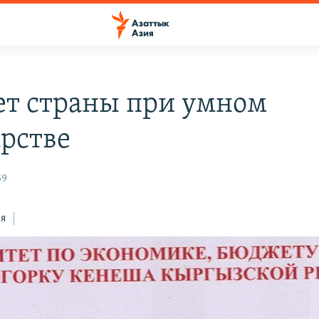
т страны при умном
арстве
59
ся