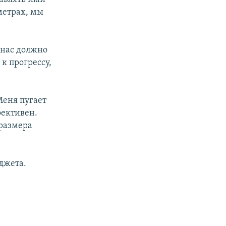
метрах, мы
У нас должно
к прогрессу,
Меня пугает
фективен.
 размера
джета.