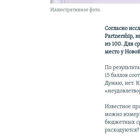
Иллюстративное фото.
Согласно иссл
Partnership, 
из 100. Для с
место у Новой
По результат
15 баллов соо
Думаю, нет. 
«неудовлетво
Известное пр
можно измери
бюджетных ср
расходуются?