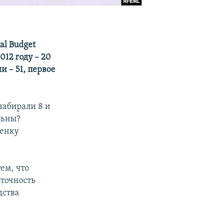
al Budget
12 году – 20
и – 51, первое
набирали 8 и
льны?
ценку
ем, что
аточность
дства