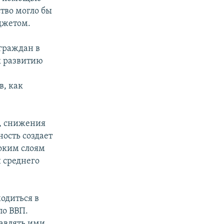
тво могло бы
джетом.
 граждан в
к развитию
в, как
х, снижения
ость создает
оким слоям
и среднего
ходиться в
по ВВП.
равлять ими