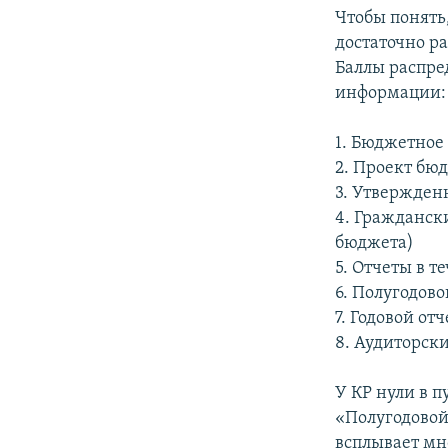
Чтобы понять
достаточно р
Баллы распре
информации:
1. Бюджетное
2. Проект бю
3. Утвержде
4. Гражданск
бюджета)
5. Отчеты в 
6. Полугодово
7. Годовой от
8. Аудиторск
У КР нули в 
«Полугодовой
всплывает мн