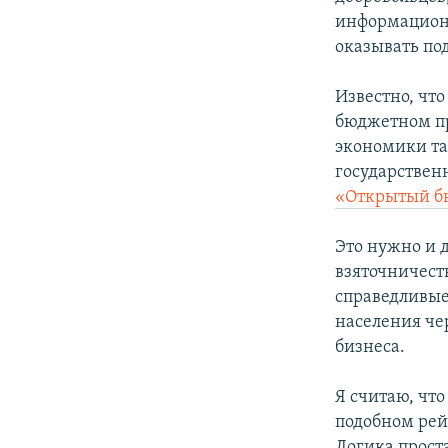
информационн
оказывать по
Известно, чт
бюджетном пр
экономики та
государствен
«Открытый б
Это нужно и 
взяточничест
справедливые
населения че
бизнеса.
Я считаю, что
подобном рей
Логика прост