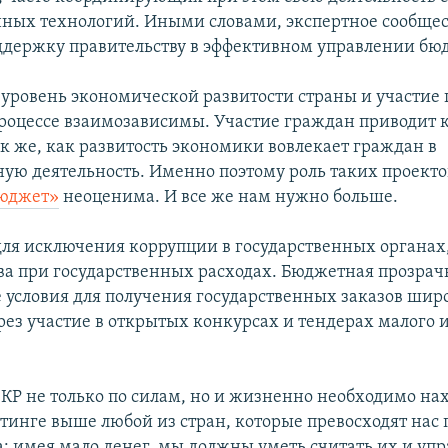
ых технологий. Иными словами, экспертное сообщес
ддержку правительству в эффективном управлении бю
о уровень экономической развитости страны и участие
оцессе взаимозависимы. Участие граждан приводит 
к же, как развитость экономики вовлекает граждан в
ную деятельность. Именно поэтому роль таких проекто
юджет»
неоценима. И все же нам нужно больше.
для исключения коррупции в государственных органа
ва при государственных расходах. Бюджетная прозрачн
 условия для получения государственных заказов шир
рез участие в открытых конкурсах и тендерах малого 
 КР не только по силам, но и жизненно необходимо на
тинге выше любой из стран, которые превосходят нас 
а: имея мало денег, мы должны уметь считать их и уп