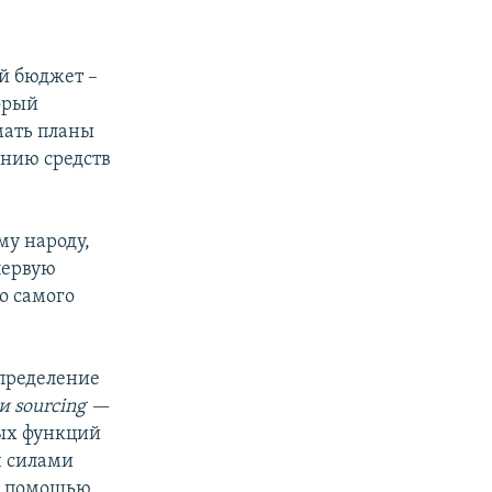
й бюджет –
орый
мать планы
анию средств
му народу,
первую
го самого
определение
 и sourcing —
ых функций
ч силами
 с помощью