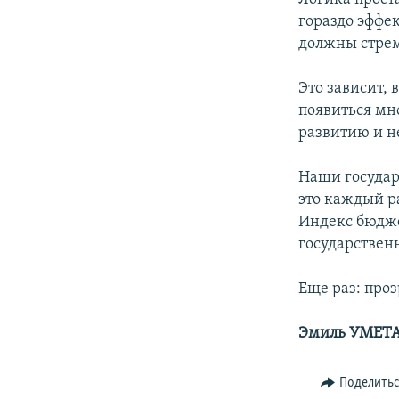
гораздо эффе
должны стрем
Это зависит, 
появиться мно
развитию и н
Наши государ
это каждый р
Индекс бюдже
государствен
Еще раз: про
Эмиль УМЕТ
Поделить