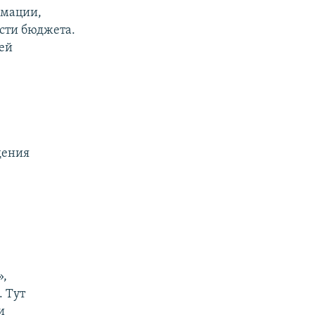
рмации,
ости бюджета.
ей
дения
»,
. Тут
и