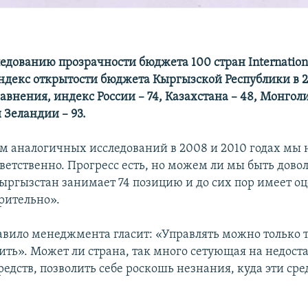
едованию прозрачности бюджета 100 стран Internation
индекс открытости бюджета Кыргызской Республики в 20
равнения, индекс России – 74, Казахстана – 48, Монголи
 Зеландии – 93.
ам аналогичных исследований в 2008 и 2010 годах мы 
тветственно. Прогресс есть, но можем ли мы быть дово
Кыргызстан занимает 74 позицию и до сих пор имеет о
рительно».
авило менеджмента гласит: «Управлять можно только т
ть». Может ли страна, так много сетующая на недост
едств, позволить себе роскошь незнания, куда эти сре