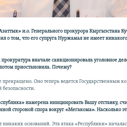
Азаттык» и.о. Генерального прокурора Кыргызстана Ку
вил о том, что его супруга Нуржамал не имеет никаког
я прокуратура вначале санкционировала уголовное дел
потом приостановила. Почему?
не прекращено. Оно теперь ведется Государственным к
 безопасности.
спублика» намерена инициировать Вашу отставку, счи
нной стороной спора вокруг «Мегакома». Насколько эт
ет никаких оснований. Эта атака «Республики» начала