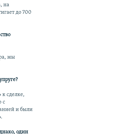
, на
игает до 700
ство
ра, мы
упруге?
 к сделке,
 с
панией и были
.
днако, один