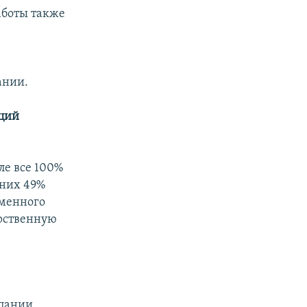
аботы также
ании.
кций
ле все 100%
 них 49%
еменного
арственную
мпании