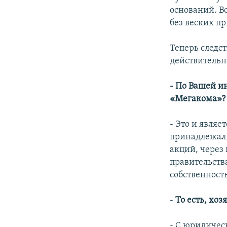
оснований. В
без веских п
Теперь следст
действительн
- По Вашей и
«Мегакома»?
- Это и являе
принадлежали
акций, через 
правительств
собственност
-
То есть, хоз
- С юридичес