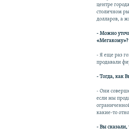
центре города
столичном ры
долларов, а ж
- Можно уточ
«Мегакому»?
- Я еще раз 
продавали фи
- Тогда, как
- Они соверш
если мы прод
ограниченной
какие-то отн
- Вы сказали,