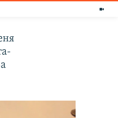
еня
та-
ва