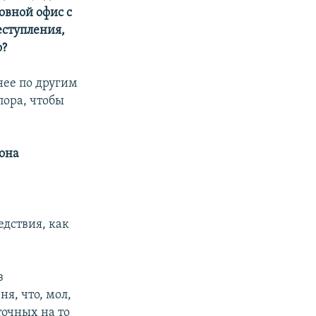
овной офис с
еступления,
о?
нее по другим
пора, чтобы
 она
едствия, как
з
я, что, мол,
точных на то