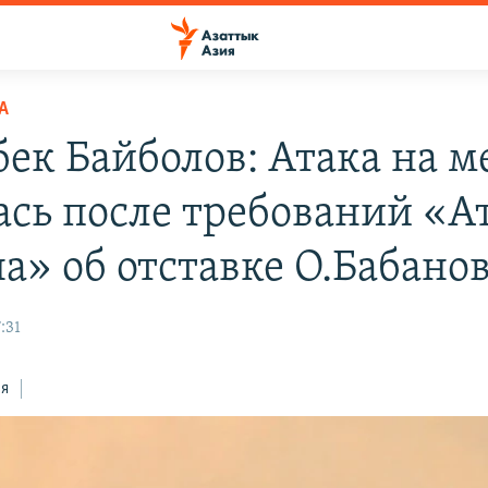
А
бек Байболов: Атака на м
ась после требований «А
а» об отставке О.Бабано
:31
ся