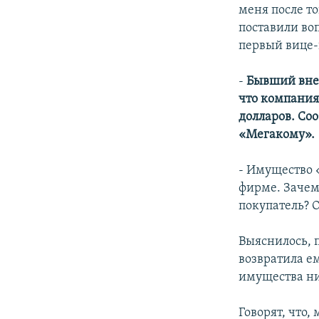
меня после т
поставили во
первый вице-
-
Бывший вне
что компания
долларов. Со
«Мегакому».
- Имущество 
фирме. Зачем
покупатель? 
Выяснилось, п
возвратила ем
имущества ни
Говорят, что,