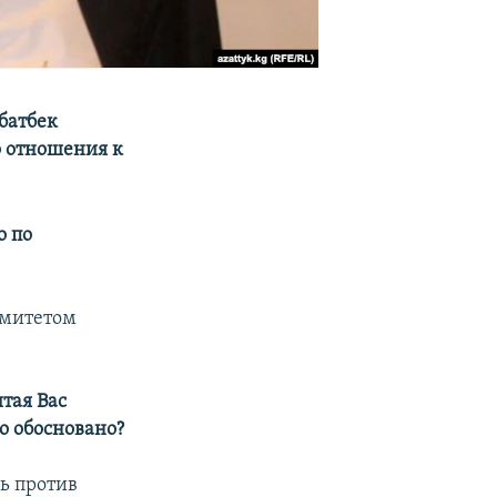
батбек
о отношения к
о по
омитетом
тая Вас
о обосновано?
сь против