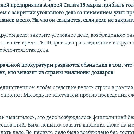
елей предприятия Андрей Силич 15 марта прибыл в гол
ем о закрытии уголовного дела за неимением улик пр
ежнее место. На что он ссылается, если дело не закрыт
 другом деле: закрыто уголовное дело, возбужденное ра
астоящее время ГКНБ проводит расследование вокруг с
обстоятельства дела.
ральной прокуратуры раздаются обвинения в том, что
ех, кто вывозит из страны миллионы долларов
.
единственное: чтобы следствие велось строго в рамках
законов. Мы ведь не выступаем против проведения сл
как выяснилось, это дело возбуждалось финполицией бе
оснований. Была попытка оказать давление даже на мен
ать дело. Во-первых, дело было возбуждено без доста