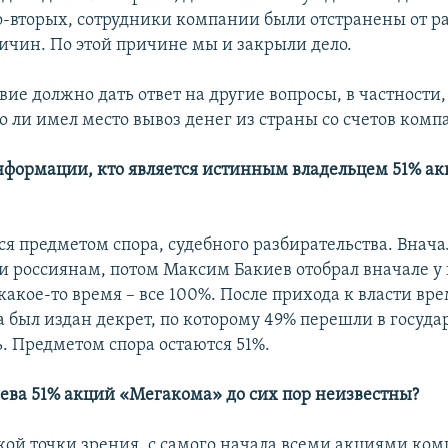
о-вторых, сотрудники компании были отстранены от р
ричин. По этой причине мы и закрыли дело.
вие должно дать ответ на другие вопросы, в частности,
о ли имел место вывоз денег из страны со счетов комп
нформации, кто является истинным владельцем 51% а
тся предметом спора, судебного разбирательства. Внача
 россиянам, потом Максим Бакиев отобрал вначале у
какое-то время – все 100%. После прихода к власти вр
а был издан декрет, по которому 49% перешли в госуд
ь. Предметом спора остаются 51%.
яева 51% акций «Мегакома» до сих пор неизвестны?
кой точки зрения, с самого начала всеми акциями ко