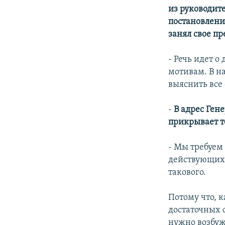
из руководит
постановлени
занял свое пр
- Речь идет о
мотивам. В н
выяснить все 
-
В адрес Гене
прикрывает т
- Мы требуем 
действующих 
такового.
Потому что, 
достаточных 
нужно возбужд