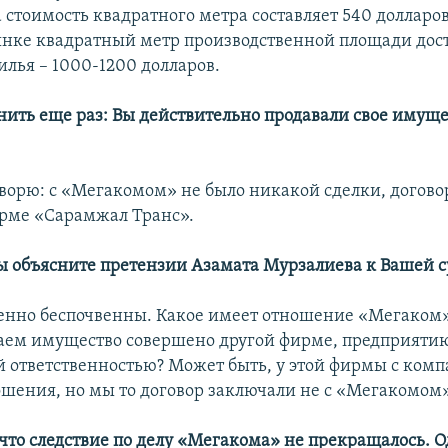
 стоимость квадратного метра составляет 540 долларов
нке квадратный метр производственной площади дост
илья – 1000-1200 долларов.
нить еще раз: Вы действительно продавали свое имуще
говорю: с «Мегакомом» не было никакой сделки, догово
рме «Сарамжал Транс».
 Вы объясните претензии Азамата Мурзалиева к Вашей с
енно беспочвенны. Какое имеет отношение «Мегаком»
аем имущество совершено другой фирме, предприятию
 ответственностью? Может быть, у этой фирмы с ком
ошения, но мы то договор заключали не с «Мегакомом»
 что следствие по делу «Мегакома» не прекращалось. О