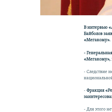
В интервью «
Байболов зая
«Мегакому».
- Генеральна
«Мегакому», 
- Следствие 
национальной
-
Фракция «Ре
заинтересова
- Для этого н