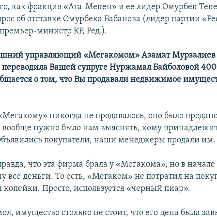
ого, как фракция «Ата-Мекен» и ее лидер Омурбек Тек
прос об отставке Омурбека Бабанова (лидер партии «Р
премьер-министр КР, Ред.).
шний управляющий «Мегакомом» Азамат Мурзалиев з
 переводила Вашей супруге Нуржамал Байболовой 400
общается о том, что Вы продавали недвижимое имущес
«Мегакому» никогда не продавалось, оно было продано
 вообще нужно было нам выяснять, кому принадлежи
Объявились покупатели, наши менеджеры продали им.
равда, что эта фирма брала у «Мегакома», но в начале
у все деньги. То есть, «Мегаком» не потратил на поку
 копейки. Просто, используется «черный пиар».
 мол, имущество столько не стоит, что его цена была за