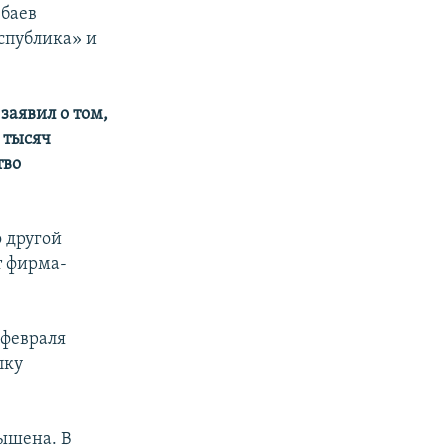
ебаев
еспублика» и
аявил о том,
 тысяч
тво
 другой
т фирма-
 февраля
пку
вышена. В