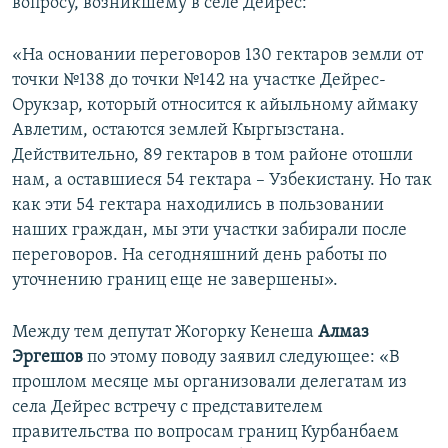
вопросу, возникшему в селе Дейрес:
«На основании переговоров 130 гектаров земли от
точки №138 до точки №142 на участке Дейрес-
Орукзар, который относится к айыльному аймаку
Авлетим, остаются землей Кыргызстана.
Действительно, 89 гектаров в том районе отошли
нам, а оставшиеся 54 гектара – Узбекистану. Но так
как эти 54 гектара находились в пользовании
наших граждан, мы эти участки забирали после
переговоров. На сегодняшний день работы по
уточнению границ еще не завершены».
Между тем депутат Жогорку Кенеша
Алмаз
Эргешов
по этому поводу заявил следующее: «В
прошлом месяце мы организовали делегатам из
села Дейрес встречу с представителем
правительства по вопросам границ Курбанбаем