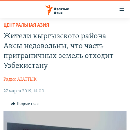
Доступность
ссылок
Вернуться
ЦЕНТРАЛЬНАЯ АЗИЯ
к
ЦЕНТРАЛЬНАЯ АЗИЯ
Жители кыргызского района
основному
НОВОСТИ
КАЗАХСТАН
содержанию
Аксы недовольны, что часть
ВОЙНА В УКРАИНЕ
Вернутся
КЫРГЫЗСТАН
приграничных земель отходит
к
НА ДРУГИХ ЯЗЫКАХ
УЗБЕКИСТАН
Узбекистану
главной
ТАДЖИКИСТАН
ҚАЗАҚША
навигации
ПОДПИШИТЕСЬ НА НАС В СОЦСЕТЯХ
Радио АЗАТТЫК
Вернутся
КЫРГЫЗЧА
к
27 марта 2019, 14:00
ЎЗБЕКЧА
поиску
Поделиться
ТОҶИКӢ
Все сайты РСЕ/РС
TÜRKMENÇE