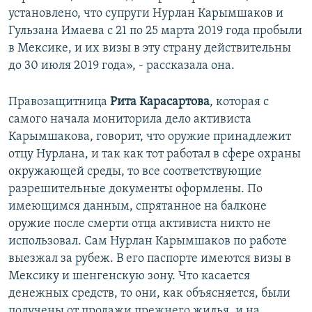
установлено, что супруги Нурлан Карымшаков и
Гульзана Имаева с 21 по 25 марта 2019 года пробыли
в Мексике, и их визы в эту страну действительны
до 30 июля 2019 года», - рассказала она.
Правозащитница
Рита Карасартова
, которая с
самого начала мониторила дело активиста
Карымшакова, говорит, что оружие принадлежит
отцу Нурлана, и так как тот работал в сфере охраны
окружающей среды, то все соответствующие
разрешительные документы оформлены. По
имеющимся данным, спрятанное на балконе
оружие после смерти отца активиста никто не
использовал. Сам Нурлан Карымшаков по работе
выезжал за рубеж. В его паспорте имеются визы в
Мексику и шенгенскую зону. Что касается
денежных средств, то они, как объясняется, были
получены от продажи прежнего жилья, и на