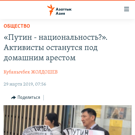
Доступность
ссылок
Вернуться
ОБЩЕСТВО
к
ЦЕНТРАЛЬНАЯ АЗИЯ
«Путин - национальность?».
основному
НОВОСТИ
КАЗАХСТАН
содержанию
Активисты останутся под
ВОЙНА В УКРАИНЕ
Вернутся
КЫРГЫЗСТАН
домашним арестом
к
НА ДРУГИХ ЯЗЫКАХ
УЗБЕКИСТАН
главной
Кубанычбек ЖОЛДОШЕВ
ТАДЖИКИСТАН
ҚАЗАҚША
навигации
ПОДПИШИТЕСЬ НА НАС В СОЦСЕТЯХ
Вернутся
29 марта 2019, 07:56
КЫРГЫЗЧА
к
ЎЗБЕКЧА
Поделиться
поиску
ТОҶИКӢ
Все сайты РСЕ/РС
TÜRKMENÇE