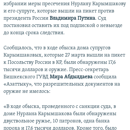
избрании меры пресечения Нурлану Карымшакову
и его супруге, которые вышли на пикет против
президента России
Владимира Путина
. Суд
постановил оставить их под подпиской о невыезде
до конца срока следствия.
Сообщалось, что в ходе обыска дома супругов
Карымшаковых, которые 27 марта вышли на пикет
к Посольству России в КР, были обнаружены 17,6
тысячи долларов и оружие. Пресс-секретарь
Бишкекского ГУВД
Мира Абдылдаева
сообщила
«Азаттыку», что разрешительных документов на
оружие не имелось:
«В ходе обыска, проведенного с санкции суда, в
доме Нурлана Карымшакова были обнаружены
двуствольное ружье, 10 патронов, одна банка
пороха и 17,6 тысячи долларов. Кроме того, было