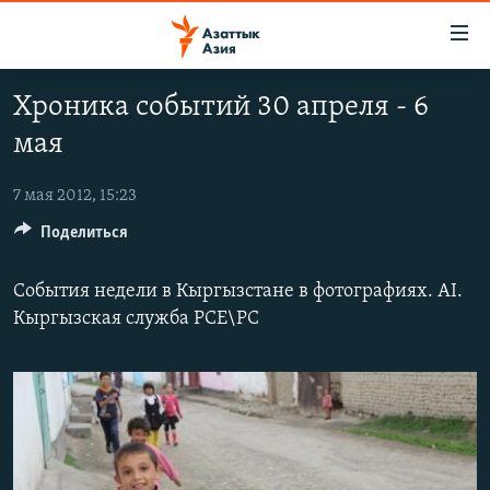
Доступность
ссылок
Вернуться
Хроника событий 30 апреля - 6
к
ЦЕНТРАЛЬНАЯ АЗИЯ
мая
основному
НОВОСТИ
КАЗАХСТАН
содержанию
ВОЙНА В УКРАИНЕ
Вернутся
7 мая 2012, 15:23
КЫРГЫЗСТАН
к
Поделиться
НА ДРУГИХ ЯЗЫКАХ
УЗБЕКИСТАН
главной
ТАДЖИКИСТАН
ҚАЗАҚША
навигации
События недели в Кыргызстане в фотографиях. AI.
ПОДПИШИТЕСЬ НА НАС В СОЦСЕТЯХ
Вернутся
КЫРГЫЗЧА
Кыргызская служба РСЕ\РС
к
ЎЗБЕКЧА
поиску
ТОҶИКӢ
Все сайты РСЕ/РС
TÜRKMENÇE