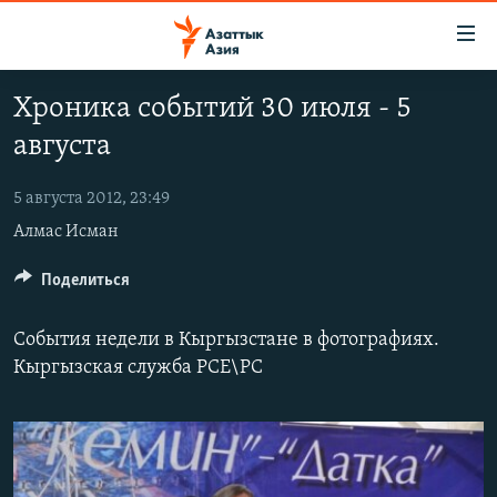
Доступность
ссылок
Вернуться
Хроника событий 30 июля - 5
к
ЦЕНТРАЛЬНАЯ АЗИЯ
августа
основному
НОВОСТИ
КАЗАХСТАН
содержанию
ВОЙНА В УКРАИНЕ
Вернутся
5 августа 2012, 23:49
КЫРГЫЗСТАН
к
Алмас Исман
НА ДРУГИХ ЯЗЫКАХ
УЗБЕКИСТАН
главной
ТАДЖИКИСТАН
ҚАЗАҚША
Поделиться
навигации
ПОДПИШИТЕСЬ НА НАС В СОЦСЕТЯХ
Вернутся
КЫРГЫЗЧА
к
События недели в Кыргызстане в фотографиях.
ЎЗБЕКЧА
поиску
Кыргызская служба РСЕ\РС
ТОҶИКӢ
Все сайты РСЕ/РС
TÜRKMENÇE