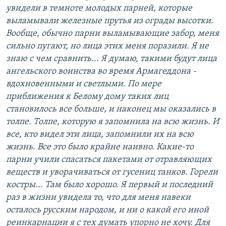
увидели в темноте молодых парней, которые
выламывали железные прутья из ограды высотки.
Вообще, обычно парни выламывающие забор, меня
сильно пугают, но лица этих меня поразили. Я не
знаю с чем сравнить... Я думаю, такими будут лица
ангельского воинства во время Армагеддона -
вдохновенными и светлыми. По мере
приближения к Белому дому таких лиц
становилось все больше, и наконец мы оказались в
толпе. Толпе, которую я запомнила на всю жизнь. И
все, кто видел эти лица, запомнили их на всю
жизнь. Все это было крайне наивно. Какие-то
парни учили спасаться пакетами от отравляющих
веществ и уворачиваться от гусениц танков. Горели
костры... Там было хорошо. Я первый и последний
раз в жизни увидела то, что для меня навеки
осталось русским народом, и ни о какой его иной
реинкарнации я с тех думать упорно не хочу. Для