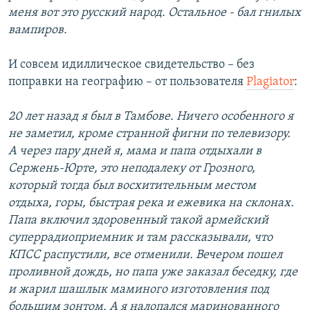
меня вот это русский народ. Остальное - бал гнилых
вампиров.
И совсем идиллическое свидетельство – без
поправки на географию – от пользователя
Plagiator
:
20 лет назад я был в Тамбове. Ничего особенного я
не заметил, кроме странной фигни по телевизору.
А через пару дней я, мама и папа отдыхали в
Сержень-Юрте, это неподалеку от Грозного,
который тогда был восхитительным местом
отдыха, горы, быстрая река и ежевика на склонах.
Папа включил здоровенный такой армейский
суперрадиоприемник и там рассказывали, что
КПСС распустили, все отменили. Вечером пошел
проливной дождь, но папа уже заказал беседку, где
и жарил шашлык маминого изготовления под
большим зонтом. А я налопался маринованного