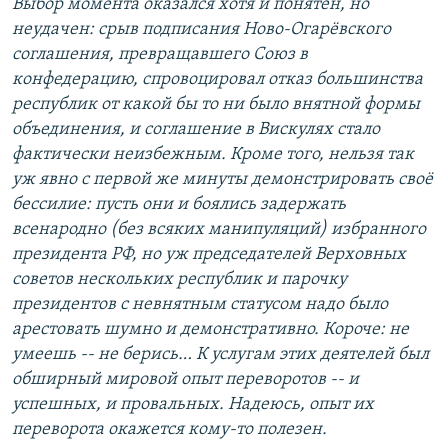
Выбор момента оказался хотя и понятен, но
неудачен: срыв подписания Ново-Огарёвского
соглашения, превращавшего Союз в
конфедерацию, спровоцировал отказ большинства
республик от какой бы то ни было внятной формы
объединения, и соглашение в Вискулях стало
фактически неизбежным. Кроме того, нельзя так
уж явно с первой же минуты демонстрировать своё
бессилие: пусть они и боялись задержать
всенародно (без всяких манипуляций) избранного
президента РФ, но уж председателей Верховных
советов нескольких республик и парочку
президентов с невнятным статусом надо было
арестовать шумно и демонстративно. Короче: не
умеешь -- не берись… К услугам этих деятелей был
обширный мировой опыт переворотов -- и
успешных, и провальных. Надеюсь, опыт их
переворота окажется кому-то полезен.