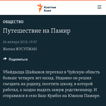
Доступность
ссылок
Вернуться
ОБЩЕСТВО
к
ЦЕНТРАЛЬНАЯ АЗИЯ
Путешествие на Памир
основному
НОВОСТИ
КАЗАХСТАН
содержанию
ВОЙНА В УКРАИНЕ
Вернутся
26 января 2015, 19:57
КЫРГЫЗСТАН
к
Жаныл ЖУСУПЖАН
НА ДРУГИХ ЯЗЫКАХ
УЗБЕКИСТАН
главной
ТАДЖИКИСТАН
ҚАЗАҚША
Поделиться
навигации
ПОДПИШИТЕСЬ НА НАС В СОЦСЕТЯХ
Вернутся
КЫРГЫЗЧА
к
Убайдылда Шайымов переехал в Чуйскую область
ЎЗБЕКЧА
поиску
больше четырех лет назад. Недавно он решил
съездить на родину, посетить школу, в которой
ТОҶИКӢ
Все сайты РСЕ/РС
работал, а заодно выдать замуж родственницу. И
TÜRKMENÇE
отправился в село Баш-Кумбоз на Южном Памире.