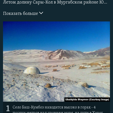
Летом долину Сары-Кол в Мургабском районе Южного Памира заполоняют туристы из разных стран. Зимой, наоборот, здесь пустынно и сурово, и в высокогорное село заставит добираться разве что крайняя необходимость. Убайдылда Шаймов на это решился, несмотря на стоящие здесь 45- градусные морозы. В родном селе он работал учителем начальных классов. Сейчас, как мы уже говорили, он живет в Кыргызстане, где работает на стройке.
Показать больше
1
Село Баш-Кумбоз находится высоко в горах - 4
тысячи метров над уровнем моря, на пути в Хорог,