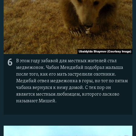
6
В этом году забавой для местных жителей стал
медвежонок. Чабан Мендибай подобрал малыша
после того, как его мать застрелили охотники.
Медибай отвел медвежонка в горы, но тот по пятам
чабана вернулся к нему домой. С тех пор он
является местным любимцем, которого ласково
называют Мишей.