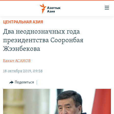
Доступность
ссылок
Вернуться
ЦЕНТРАЛЬНАЯ АЗИЯ
к
ЦЕНТРАЛЬНАЯ АЗИЯ
Два неоднозначных года
основному
НОВОСТИ
КАЗАХСТАН
содержанию
президентства Сооронбая
ВОЙНА В УКРАИНЕ
Вернутся
КЫРГЫЗСТАН
Жээнбекова
к
НА ДРУГИХ ЯЗЫКАХ
УЗБЕКИСТАН
главной
Бакыт АСАНОВ
ТАДЖИКИСТАН
ҚАЗАҚША
навигации
ПОДПИШИТЕСЬ НА НАС В СОЦСЕТЯХ
Вернутся
18 октября 2019, 09:58
КЫРГЫЗЧА
к
ЎЗБЕКЧА
Поделиться
поиску
ТОҶИКӢ
Все сайты РСЕ/РС
TÜRKMENÇE