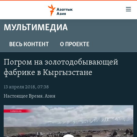
Доступность
ссылок
Вернуться
МУЛЬТИМЕДИА
к
ЦЕНТРАЛЬНАЯ АЗИЯ
основному
НОВОСТИ
КАЗАХСТАН
ВЕСЬ КОНТЕНТ
О ПРОЕКТЕ
содержанию
ВОЙНА В УКРАИНЕ
Вернутся
КЫРГЫЗСТАН
Погром на золотодобывающей
к
НА ДРУГИХ ЯЗЫКАХ
УЗБЕКИСТАН
главной
фабрике в Кыргызстане
ТАДЖИКИСТАН
ҚАЗАҚША
навигации
ПОДПИШИТЕСЬ НА НАС В СОЦСЕТЯХ
Вернутся
13 апреля 2018, 07:38
КЫРГЫЗЧА
к
Настоящее Время. Азия
ЎЗБЕКЧА
поиску
ТОҶИКӢ
Все сайты РСЕ/РС
TÜRKMENÇE