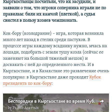
Кыргызстанцы посчитали, что их засудили, и
заявили о том, что игроки соперника играли не по
правилам: били их камчой (плеткой), а судья
свистел в пользу хозяев чемпионата.
Кок-бору (козлодрание) – игра, которая возникла
много лет назад в степях среди пастухов. В
процессе игры каждому всаднику нужно, мчась на
лошади, подобрать с земли тушу козла (сейчас ее
заменяют на большой тяжелый мешок) и
доскакать с ней до определенного места. И в
Кыргызстане, и в Казахстане это развлечение очень
популярно: в Кыргызстане даже проходит
Кубок
президента по кок-бору
:
Беспорядки в Кыргызстане во время Кубка президента по кок-бору: как это было
by
Радио Азаттык