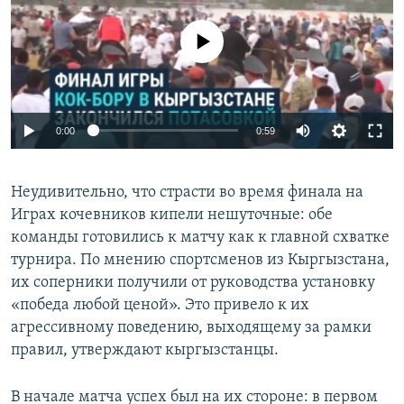
No media source currently available
Auto
0:00
0:59
240p
Неудивительно, что страсти во время финала на
360p
Играх кочевников кипели нешуточные: обе
Auto
240p
360p
480p
480p
команды готовились к матчу как к главной схватке
720p
турнира. По мнению спортсменов из Кыргызстана,
720p
1080p
их соперники получили от руководства установку
1080p
«победа любой ценой». Это привело к их
агрессивному поведению, выходящему за рамки
правил, утверждают кыргызстанцы.
В начале матча успех был на их стороне: в первом