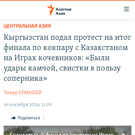
Доступность
ссылок
Вернуться
ЦЕНТРАЛЬНАЯ АЗИЯ
к
ЦЕНТРАЛЬНАЯ АЗИЯ
Кыргызстан подал протест на итог
основному
НОВОСТИ
КАЗАХСТАН
содержанию
финала по кокпару с Казахстаном
ВОЙНА В УКРАИНЕ
Вернутся
КЫРГЫЗСТАН
на Играх кочевников: «Были
к
НА ДРУГИХ ЯЗЫКАХ
УЗБЕКИСТАН
удары камчой, свистки в пользу
главной
ТАДЖИКИСТАН
ҚАЗАҚША
навигации
соперника»
ПОДПИШИТЕСЬ НА НАС В СОЦСЕТЯХ
Вернутся
КЫРГЫЗЧА
к
Тимур ЕРМАШЕВ
ЎЗБЕКЧА
поиску
16 сентября 2024, 11:00
ТОҶИКӢ
Все сайты РСЕ/РС
Поделиться
TÜRKMENÇE