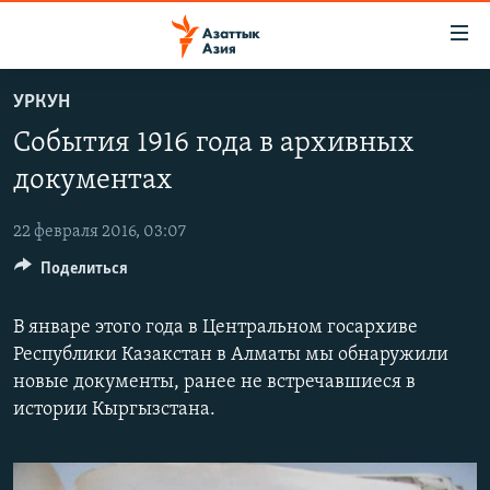
Доступность
ссылок
Вернуться
УРКУН
к
ЦЕНТРАЛЬНАЯ АЗИЯ
События 1916 года в архивных
основному
НОВОСТИ
КАЗАХСТАН
содержанию
документах
ВОЙНА В УКРАИНЕ
Вернутся
КЫРГЫЗСТАН
к
22 февраля 2016, 03:07
НА ДРУГИХ ЯЗЫКАХ
УЗБЕКИСТАН
главной
Поделиться
ТАДЖИКИСТАН
ҚАЗАҚША
навигации
ПОДПИШИТЕСЬ НА НАС В СОЦСЕТЯХ
Вернутся
КЫРГЫЗЧА
В январе этого года в Центральном госархиве
к
Республики Казакстан в Алматы мы обнаружили
ЎЗБЕКЧА
поиску
новые документы, ранее не встречавшиеся в
ТОҶИКӢ
Все сайты РСЕ/РС
истории Кыргызстана.
TÜRKMENÇE