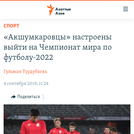
Доступность
ссылок
Вернуться
СПОРТ
к
ЦЕНТРАЛЬНАЯ АЗИЯ
«Акшумкаровцы» настроены
основному
НОВОСТИ
КАЗАХСТАН
содержанию
выйти на Чемпионат мира по
ВОЙНА В УКРАИНЕ
Вернутся
КЫРГЫЗСТАН
футболу-2022
к
НА ДРУГИХ ЯЗЫКАХ
УЗБЕКИСТАН
главной
Гульжан Турдубаева
ТАДЖИКИСТАН
ҚАЗАҚША
навигации
ПОДПИШИТЕСЬ НА НАС В СОЦСЕТЯХ
Вернутся
4 сентября 2019, 11:24
КЫРГЫЗЧА
к
ЎЗБЕКЧА
Поделиться
поиску
ТОҶИКӢ
Все сайты РСЕ/РС
TÜRKMENÇE