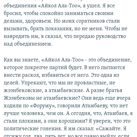
объединения «Айкол Ала-Тоо», я ушел. Я все
бросил, чтобы спокойно заниматься своими
делами, здоровьем. Но моих соратников стали
вызывать, брать показания, но не меня. Чтобы не
навредить им, я сказал, что передаю руководство
над объединением.
Как вы знаете, «Айкол Ала-Тоо» - это объединение,
которое покрепче партий будет. В него пытаются
внести раскол, избавиться от него. Это одна из
целей. Упрекают, что мы не провластные, не
жээнбековские, а атамбаевские. А разве братья
Жээнбековы не атамбаевские? Они ведь еще вчера
ходили по «Форуму», говорили Атамбаеву, что нет
лучше человека, чем он. А сегодня, что, Атамбаев, я
стали плохими, а они хорошими? Я уверен, что это
политические гонения. Я им сказал: «Сажайте. Я
отсижу год, два, пять лет, но все равно выйду, если