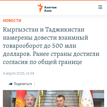
Доступность
ссылок
Вернуться
НОВОСТИ
к
ЦЕНТРАЛЬНАЯ АЗИЯ
Кыргызстан и Таджикистан
основному
НОВОСТИ
КАЗАХСТАН
содержанию
намерены довести взаимный
ВОЙНА В УКРАИНЕ
Вернутся
КЫРГЫЗСТАН
товарооборот до 500 млн
к
НА ДРУГИХ ЯЗЫКАХ
УЗБЕКИСТАН
долларов. Ранее страны достигли
главной
ТАДЖИКИСТАН
ҚАЗАҚША
навигации
согласия по общей границе
ПОДПИШИТЕСЬ НА НАС В СОЦСЕТЯХ
Вернутся
КЫРГЫЗЧА
к
4 марта 2025, 16:58
ЎЗБЕКЧА
поиску
Поделиться
ТОҶИКӢ
Все сайты РСЕ/РС
TÜRKMENÇE