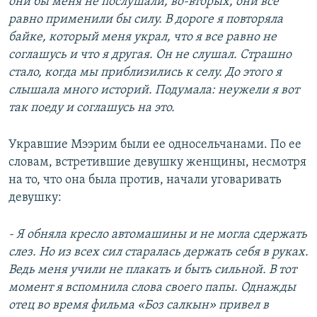
они бы меня не послушали, во-вторых, они все
равно применили бы силу. В дороге я повторяла
байке, который меня украл, что я все равно не
соглашусь и что я другая. Он не слушал. Страшно
стало, когда мы приблизились к селу. До этого я
слышала много историй. Подумала: неужели я вот
так поеду и соглашусь на это.
Укравшие Мээрим были ее односельчанами. По ее
словам, встретившие девушку женщины, несмотря
на то, что она была против, начали уговаривать
девушку:
- Я обняла кресло автомашины и не могла сдержать
слез. Но из всех сил старалась держать себя в руках.
Ведь меня учили не плакать и быть сильной. В тот
момент я вспомнила слова своего папы. Однажды
отец во время фильма «Боз салкын» привел в