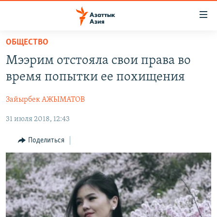
Доступность
ссылок
Вернуться
ОБЩЕСТВО
к
ЦЕНТРАЛЬНАЯ АЗИЯ
Мээрим отстояла свои права во
основному
НОВОСТИ
КАЗАХСТАН
содержанию
время попытки ее похищения
ВОЙНА В УКРАИНЕ
Вернутся
КЫРГЫЗСТАН
к
Зайырбек АЖЫМАТОВ
НА ДРУГИХ ЯЗЫКАХ
УЗБЕКИСТАН
главной
31 июля 2018, 12:43
ТАДЖИКИСТАН
ҚАЗАҚША
навигации
ПОДПИШИТЕСЬ НА НАС В СОЦСЕТЯХ
Вернутся
КЫРГЫЗЧА
Поделиться
к
ЎЗБЕКЧА
поиску
ТОҶИКӢ
Все сайты РСЕ/РС
TÜRKMENÇE