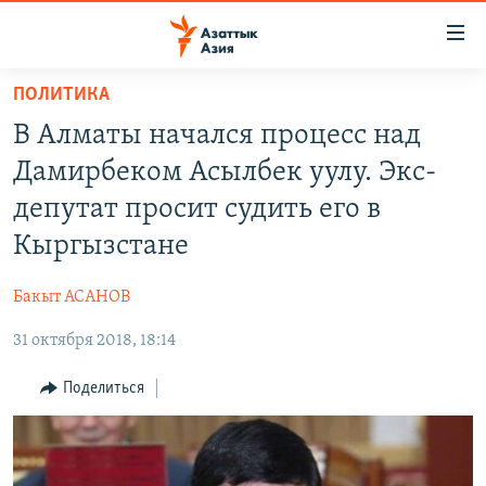
Доступность
ссылок
Вернуться
ПОЛИТИКА
к
ЦЕНТРАЛЬНАЯ АЗИЯ
В Алматы начался процесс над
основному
НОВОСТИ
КАЗАХСТАН
содержанию
Дамирбеком Асылбек уулу. Экс-
ВОЙНА В УКРАИНЕ
Вернутся
КЫРГЫЗСТАН
депутат просит судить его в
к
НА ДРУГИХ ЯЗЫКАХ
УЗБЕКИСТАН
Кыргызстане
главной
ТАДЖИКИСТАН
ҚАЗАҚША
навигации
ПОДПИШИТЕСЬ НА НАС В СОЦСЕТЯХ
Бакыт АСАНОВ
Вернутся
КЫРГЫЗЧА
к
31 октября 2018, 18:14
ЎЗБЕКЧА
поиску
Поделиться
ТОҶИКӢ
Все сайты РСЕ/РС
TÜRKMENÇE