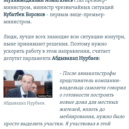
Мухаммедкалый Абылгазиев
стал премьер-
министром, министр чрезвычайных ситуаций
Кубатбек Боронов
– первым-вице-премьер-
министром.
Люди, лучше всех знающие всю ситуацию изнутри,
ныне принимают решения. Поэтому нужно
ускорить работу в этом направлении, считает
депутат парламента
Абдывахап Нурбаев:
- После авиакатастрофы
представитель компании-
владельца самолета говорил
о готовности построить
новые дома для местных
Абдывахап Нурбаев.
жителей, вплоть до
меблирования, нужно было
просто выделить участки. Я участвовал в этой