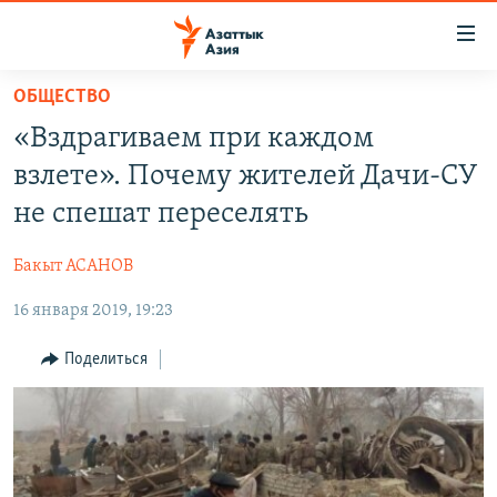
Доступность
ссылок
Вернуться
ОБЩЕСТВО
к
ЦЕНТРАЛЬНАЯ АЗИЯ
«Вздрагиваем при каждом
основному
НОВОСТИ
КАЗАХСТАН
содержанию
взлете». Почему жителей Дачи-СУ
ВОЙНА В УКРАИНЕ
Вернутся
КЫРГЫЗСТАН
не спешат переселять
к
НА ДРУГИХ ЯЗЫКАХ
УЗБЕКИСТАН
главной
Бакыт АСАНОВ
ТАДЖИКИСТАН
ҚАЗАҚША
навигации
ПОДПИШИТЕСЬ НА НАС В СОЦСЕТЯХ
Вернутся
16 января 2019, 19:23
КЫРГЫЗЧА
к
ЎЗБЕКЧА
Поделиться
поиску
ТОҶИКӢ
Все сайты РСЕ/РС
TÜRKMENÇE