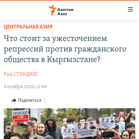
Доступность
ссылок
Вернуться
ЦЕНТРАЛЬНАЯ АЗИЯ
к
ЦЕНТРАЛЬНАЯ АЗИЯ
Что стоит за ужесточением
основному
НОВОСТИ
КАЗАХСТАН
содержанию
репрессий против гражданского
ВОЙНА В УКРАИНЕ
Вернутся
КЫРГЫЗСТАН
общества в Кыргызстане?
к
НА ДРУГИХ ЯЗЫКАХ
УЗБЕКИСТАН
главной
Рид СТЭНДИШ
ТАДЖИКИСТАН
ҚАЗАҚША
навигации
ПОДПИШИТЕСЬ НА НАС В СОЦСЕТЯХ
Вернутся
4 ноября 2022, 11:49
КЫРГЫЗЧА
к
ЎЗБЕКЧА
Поделиться
поиску
ТОҶИКӢ
Все сайты РСЕ/РС
TÜRKMENÇE