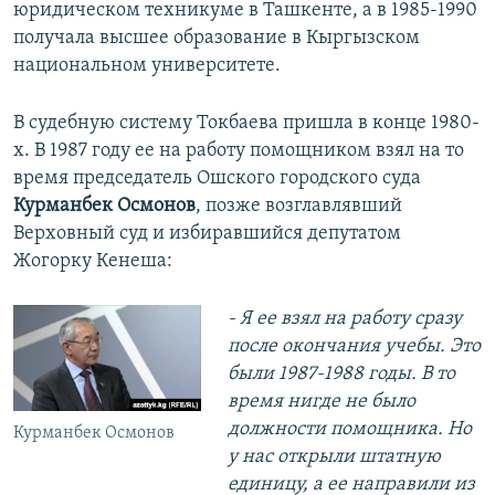
юридическом техникуме в Ташкенте, а в 1985-1990
получала высшее образование в Кыргызском
национальном университете.
В судебную систему Токбаева пришла в конце 1980-
х. В 1987 году ее на работу помощником взял на то
время председатель Ошского городского суда
Курманбек Осмонов
, позже возглавлявший
Верховный суд и избиравшийся депутатом
Жогорку Кенеша:
- Я ее взял на работу сразу
после окончания учебы. Это
были 1987-1988 годы. В то
время нигде не было
должности помощника. Но
Курманбек Осмонов
у нас открыли штатную
единицу, а ее направили из