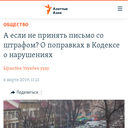
Доступность
ссылок
Вернуться
ОБЩЕСТВО
к
ЦЕНТРАЛЬНАЯ АЗИЯ
А если не принять письмо со
основному
НОВОСТИ
КАЗАХСТАН
содержанию
штрафом? О поправках в Кодексе
ВОЙНА В УКРАИНЕ
Вернутся
КЫРГЫЗСТАН
о нарушениях
к
НА ДРУГИХ ЯЗЫКАХ
УЗБЕКИСТАН
главной
Ырысбек Улукбек уулу
ТАДЖИКИСТАН
ҚАЗАҚША
навигации
ПОДПИШИТЕСЬ НА НАС В СОЦСЕТЯХ
Вернутся
6 марта 2019, 11:21
КЫРГЫЗЧА
к
ЎЗБЕКЧА
Поделиться
поиску
ТОҶИКӢ
Все сайты РСЕ/РС
TÜRKMENÇE