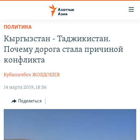
Доступность
ссылок
Вернуться
ПОЛИТИКА
к
ЦЕНТРАЛЬНАЯ АЗИЯ
Кыргызстан - Таджикистан.
основному
НОВОСТИ
КАЗАХСТАН
содержанию
Почему дорога стала причиной
ВОЙНА В УКРАИНЕ
Вернутся
КЫРГЫЗСТАН
конфликта
к
НА ДРУГИХ ЯЗЫКАХ
УЗБЕКИСТАН
главной
Кубанычбек ЖОЛДОШЕВ
ТАДЖИКИСТАН
ҚАЗАҚША
навигации
ПОДПИШИТЕСЬ НА НАС В СОЦСЕТЯХ
Вернутся
14 марта 2019, 18:56
КЫРГЫЗЧА
к
ЎЗБЕКЧА
Поделиться
поиску
ТОҶИКӢ
Все сайты РСЕ/РС
TÜRKMENÇE