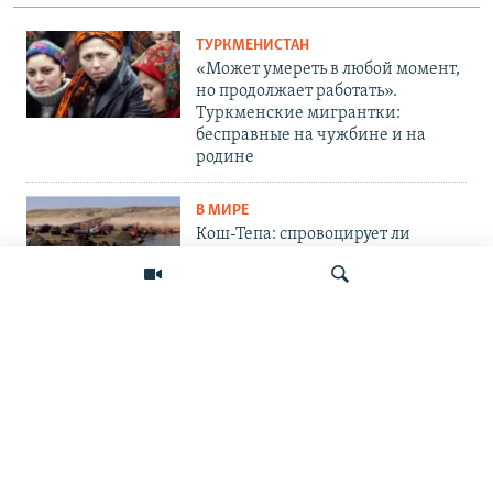
ТУРКМЕНИСТАН
«Может умереть в любой момент,
но продолжает работать».
Туркменские мигрантки:
бесправные на чужбине и на
родине
В МИРЕ
Кош-Тепа: спровоцирует ли
афганский канал водный кризис
в Центральной Азии?
КАЗАХСТАН
«Тревожная тенденция». Что
говорят в медиасообществе об
Искать
аресте журналиста Омарова
ПОДПИШИТЕСЬ НА НАС В СОЦСЕТЯХ