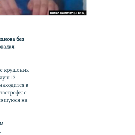
анова без
Джалал-
те крушения
улуш 17
находится в
тастрофы с
дившуюся на
ам
.