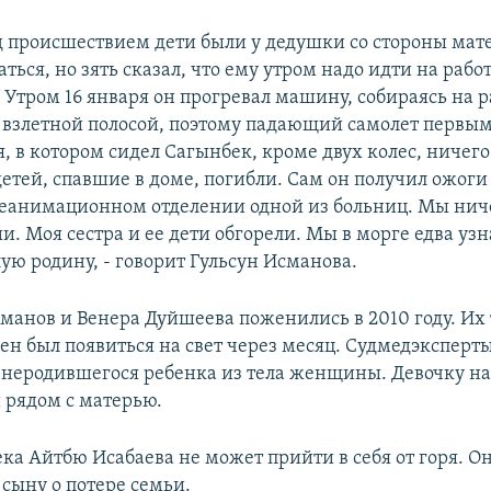
д происшествием дети были у дедушки со стороны мат
аться, но зять сказал, что ему утром надо идти на работ
 Утром 16 января он прогревал машину, собираясь на р
а взлетной полосой, поэтому падающий самолет первым
, в котором сидел Сагынбек, кроме двух колес, ничего 
етей, спавшие в доме, погибли. Сам он получил ожоги
реанимационном отделении одной из больниц. Мы нич
ии. Моя сестра и ее дети обгорели. Мы в морге едва узн
ую родину, - говорит Гульсун Исманова.
манов и Венера Дуйшеева поженились в 2010 году. Их
ен был появиться на свет через месяц. Судмедэкспер
 неродившегося ребенка из тела женщины. Девочку н
 рядом с матерью.
а Айтбю Исабаева не может прийти в себя от горя. Он
 сыну о потере семьи.