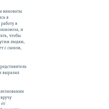
ем виноваты
ись в
 работу в
локовоза, и
тать, чтобы
ругим людям,
ет с сыном,
редставитель
н выразил
болезновании
 вручу
 от