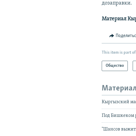
дозаправки.
Материал Кыр
Поделить
This item is part of
Общество
Материал
Кыргызский мал
Под Бишкеком р
"Шансов выжить