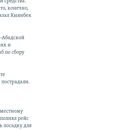
й средства.
то, конечно,
казал Кыянбек
л-Абадской
ших и
б по сбору
те
 пострадали.
о местному
ыполнял рейс
ь посадку для