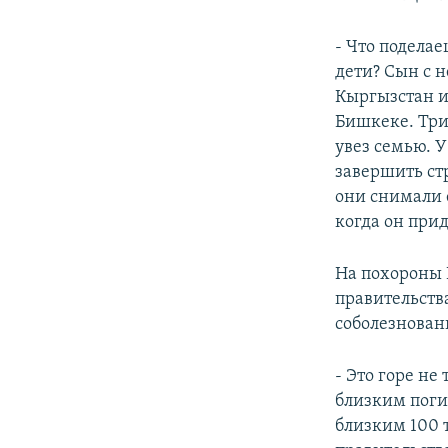
- Что подела
дети? Сын с н
Кыргызстан из
Бишкеке. Три
увез семью. У
завершить ст
они снимали е
когда он прид
На похороны 
правительств
соболезнован
- Это горе не
близким поги
близким 100 