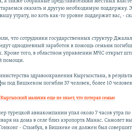
а, а также собранные представителями местных власте
тараемся оказать и другую необходимую поддержку. Э
вашу утрату, но хоть как-то уровне поддержит вас, - с
или, что сотрудники государственных структур Джала
ведут однодневный заработок в помощь семьям погиб
. Кроме того, в областном управлении МЧС открыт шта
й помощи.
нистерства здравоохранения Кыргызстана, в результа
фы под Бишкеком погибли 37 человек, более 10 человек
:
Кыргызский мальчик еще не знает, что потерял семью
нер турецкой авиакомпании упал около 7 часов утра п
варя на дома в селе близ аэропорта Манас. Самолет в
Гонконг - Стамбул, в Бишкеке он должен был совершит