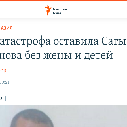
 АЗИЯ
атастрофа оставила Саг
нова без жены и детей
ТОВ
09:21
ся