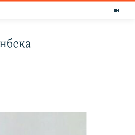
ынбека