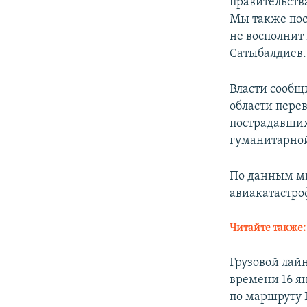
правительств
Мы также пос
не восполнит 
Сатыбалдиев.
Власти сообщ
области пере
пострадавших
гуманитарно
По данным ми
авиакатастро
Читайте также
Грузовой лай
времени 16 ян
по маршруту 