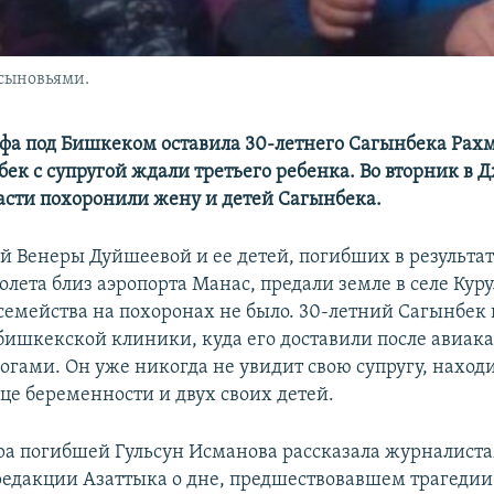
 сыновьями.
фа под Бишкеком оставила 30-летнего Сагынбека Рахм
ек с супругой ждали третьего ребенка. Во вторник в 
асти похоронили жену и детей Сагынбека.
ей Венеры Дуйшеевой и ее детей, погибших в результа
олета близ аэропорта Манас, предали земле в селе Кур
 семейства на похоронах не было. 30-летний Сагынбек 
ишкекской клиники, куда его доставили после авиака
гами. Он уже никогда не увидит свою супругу, нахо
це беременности и двух своих детей.
ра погибшей Гульсун Исманова рассказала журналист
едакции Азаттыка о дне, предшествовавшем трагедии