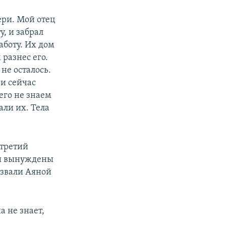
ери. Мой отец
у, и забрал
аботу. Их дом
 разнес его.
не осталось.
 и сейчас
его не знаем
али их. Тела
 третий
ты вынуждены
азвали Аяной
а не знает,