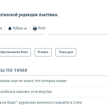
гызской редакции Азаттыка.
ся
Follow us
Print
Центральная Азия
В мире
Темы дня
ы по теме
ьчик еще не знает, что потерял семью
азбился самолет, есть жертвы
 не было": крушение военного самолёта в Сочи