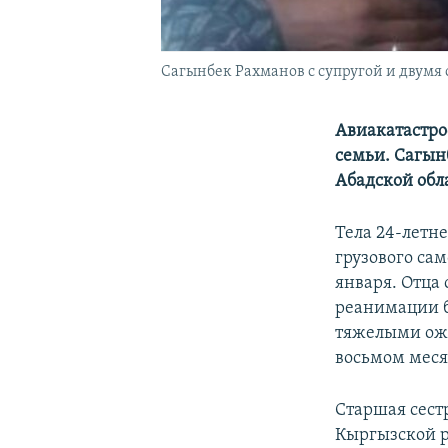
Сагынбек Рахманов с супругой и двумя
Авиакатастро
семьи. Сагынб
Абадской обл
Тела 24-летн
грузового сам
января. Отца
реанимации б
тяжелыми ожо
восьмом меся
Старшая сест
Кыргызской р