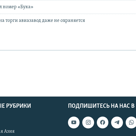
ал номер «Бука»
а торги авиазавод даже не охраняется
Е РУБРИКИ
ПОДПИШИТЕСЬ НА НАС В
я Азия