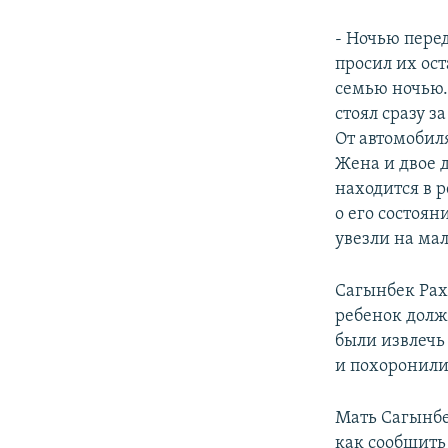
- Ночью пере
просил их ост
семью ночью.
стоял сразу з
От автомобиля
Жена и двое д
находится в 
о его состоян
увезли на мал
Сагынбек Рах
ребенок долж
были извлечь
и похоронили
Мать Сагынбек
как сообщить