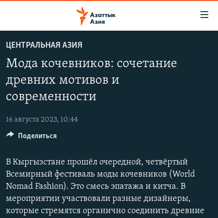
Доступность
ссылок
Вернуться
ЦЕНТРАЛЬНАЯ АЗИЯ
к
ЦЕНТРАЛЬНАЯ АЗИЯ
Мода кочевников: сочетание
основному
НОВОСТИ
КАЗАХСТАН
содержанию
древних мотивов и
ВОЙНА В УКРАИНЕ
Вернутся
КЫРГЫЗСТАН
современности
к
НА ДРУГИХ ЯЗЫКАХ
УЗБЕКИСТАН
главной
16 августа 2023, 10:44
ТАДЖИКИСТАН
ҚАЗАҚША
навигации
ПОДПИШИТЕСЬ НА НАС В СОЦСЕТЯХ
Вернутся
Поделиться
КЫРГЫЗЧА
к
ЎЗБЕКЧА
поиску
В Кыргызстане прошёл очередной, четвёртый
Всемирный фестиваль моды кочевников (World
ТОҶИКӢ
Все сайты РСЕ/РС
Nomad Fashion). Это смесь эпатажа и китча. В
TÜRKMENÇE
мероприятии участвовали разные дизайнеры,
которые стремятся органично соединить древние