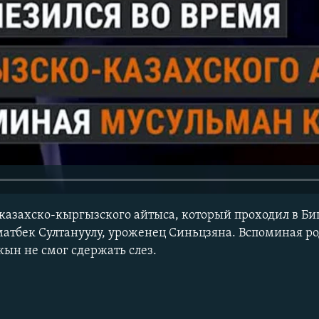
казахско-кыргызского айтыса, который проходил в Би
тбек Султануулу, уроженец Синьцзяна. Вспоминая ро
кын не смог сдержать слез.