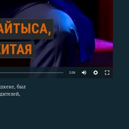
2:09
шкеке, был
EMBED
дителей,