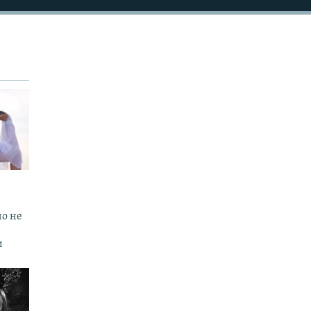
но не
и