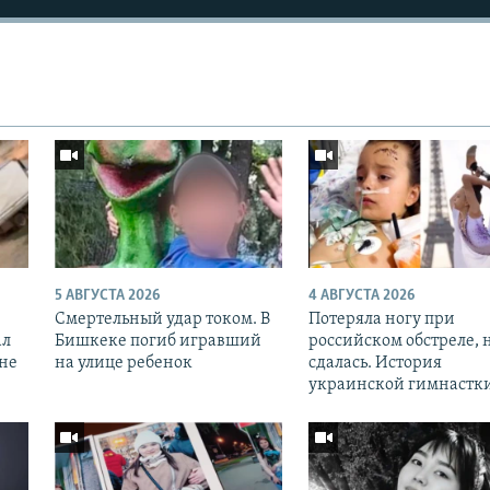
5 АВГУСТА 2026
4 АВГУСТА 2026
Смертельный удар током. В
Потеряла ногу при
ал
Бишкеке погиб игравший
российском обстреле, 
оне
на улице ребенок
сдалась. История
украинской гимнастк