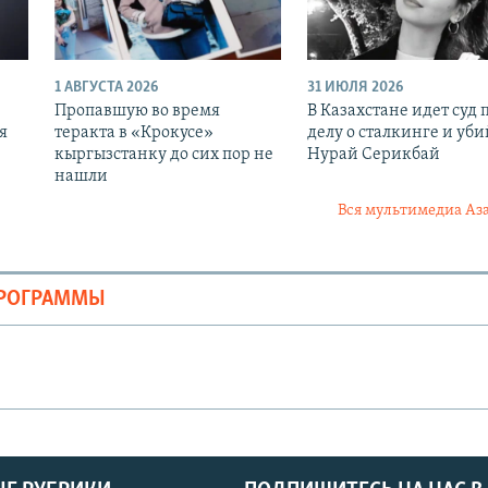
1 АВГУСТА 2026
31 ИЮЛЯ 2026
Пропавшую во время
В Казахстане идет суд 
я
теракта в «Крокусе»
делу о сталкинге и уби
кыргызстанку до сих пор не
Нурай Серикбай
нашли
Вся мультимедиа Аз
ПРОГРАММЫ