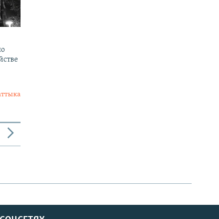
по
йстве
аттыка