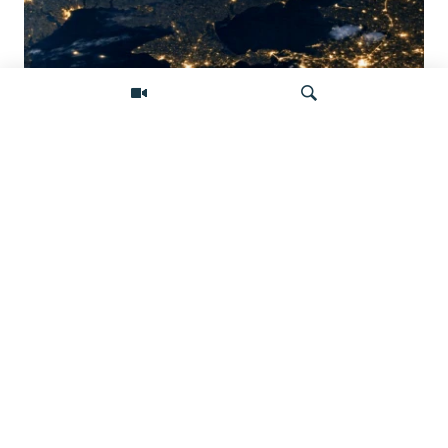
Донбасс во тьме: снимки со спутника
показывают депопуляцию
Искать