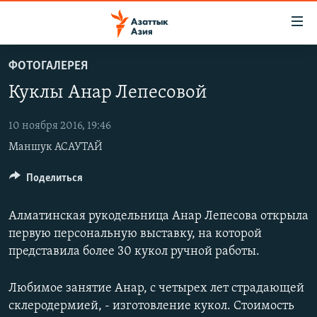
Доступность
ссылок
Вернуться
ФОТОГАЛЕРЕЯ
к
ЦЕНТРАЛЬНАЯ АЗИЯ
Куклы Анар Лепесовой
основному
НОВОСТИ
КАЗАХСТАН
содержанию
ВОЙНА В УКРАИНЕ
Вернутся
10 ноября 2016, 19:46
КЫРГЫЗСТАН
к
Маншук АСАУТАЙ
НА ДРУГИХ ЯЗЫКАХ
УЗБЕКИСТАН
главной
ТАДЖИКИСТАН
ҚАЗАҚША
Поделиться
навигации
ПОДПИШИТЕСЬ НА НАС В СОЦСЕТЯХ
Вернутся
КЫРГЫЗЧА
к
Алматинская рукодельница Анар Лепесова открыла
ЎЗБЕКЧА
поиску
первую персональную выставку, на которой
представила более 30 кукол ручной работы.
ТОҶИКӢ
Все сайты РСЕ/РС
TÜRKMENÇE
Любимое занятие Анар, с четырех лет страдающей
склеродермией, - изготовление кукол. Стоимость