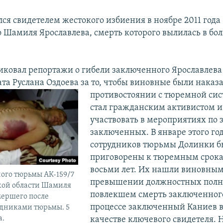
лся свидетелем жестокого избиения в ноябре 2011 года
 Шамиля Ярославлева, смерть которого вылилась в бо
иковал репортажи о гибели заключенного Ярославлева 
ата Руслана Оздоева за то, чтобы виновные были наказ
противостоянии с тюремной сис
стал гражданским активистом и
участвовать в мероприятиях по 
заключенных. В январе этого го
сотрудников тюрьмы Долинки б
приговорены к тюремным срокам
восьми лет. Их нашли виновным
ого тюрьмы АК-159/7
превышении должностных полн
кой области Шамиля
повлекшем смерть заключенного
мершего после
процессе заключенный Каниев в
удниками тюрьмы. 5
а.
качестве ключевого свидетеля. 