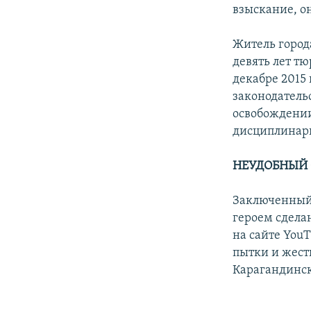
взыскание, он
Житель город
девять лет т
декабре 2015 
законодатель
освобождении
дисциплинар
НЕУДОБНЫЙ 
Заключенный 
героем сдела
на сайте You
пытки и жест
Карагандинск