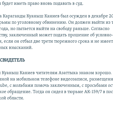
 будет иметь право вновь подавать в суд.
а Караганды Куаныш Каниев был осужден в декабре 20
юрьмы по уголовному обвинению. Он должен выйти из
года, но пытается выйти на свободу раньше. Согласно
ству, заключенный может подать прошение об условно
, если он отбыл две трети тюремного срока и не имее
ных взысканий.
СВИДЕТЕЛЬ
Куаныш Каниев читателям Азаттыка знаком хорошо.
нной на мобильном телефоне видеозаписи, размещенно
Tube, с мольбами помочь заключенным, с просьбами ос
кое обращение. Тогда он сидел в тюрьме АК-159/7 в по
ой области.