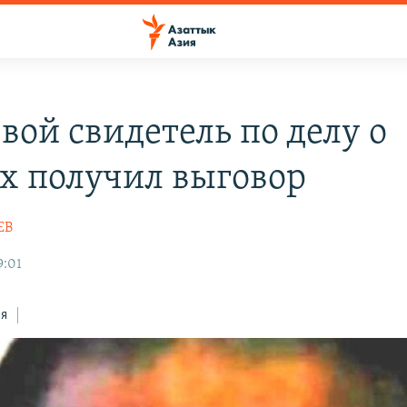
вой свидетель по делу о
х получил выговор
ЕВ
9:01
ся