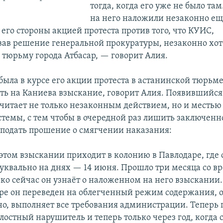
тогда, когда его уже не было та
на него наложили незаконно еще
с его стороны акцией протеста против того, что КУИС,
ав решение генеральной прокуратуры, незаконно хот
 тюрьму города Атбасар, — говорит Алия.
была в курсе его акции протеста в астанинской тюрьм
ть на Каниева взыскание, говорит Алия. Появившийся
считает не только незаконным действием, но и местью
темы, с тем чтобы в очередной раз лишить заключенн
подать прошение о смягчении наказания:
этом взыскании приходит в колонию в Павлодаре, где 
буквально на днях — 14 июня. Прошло три месяца со в
ько сейчас он узнаёт о наложенном на него взыскании.
аре он переведен на облегченный режим содержания, о
о, выполняет все требования администрации. Теперь 
злостный нарушитель и теперь только через год, когда 