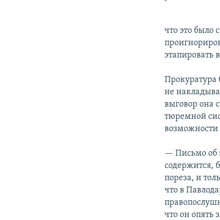
что это было 
проигнориров
этапировать в
Прокуратура 
не накладыва
выговор она 
тюремной сис
возможности 
— Письмо об 
содержится, 
пореза, и тол
что в Павлод
правопослушн
что он опять 