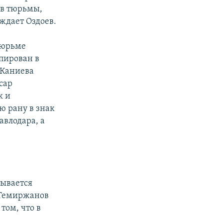
ов тюрьмы,
ждает Оздоев.
 тюрьме
пирован в
 Каниева
сар
к и
ю рану в знак
авлодара, а
зывается
 Темиржанов
том, что в