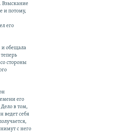
м. Взыскание
 и потому,
ел его
е и обещала
 теперь
 со стороны
ого
он
ремени его
 Дело в том,
н ведет себя
получается,
снимут с него