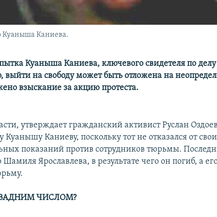
о Куаныша Каниева.
пытка Куаныша Каниева, ключевого свидетеля по делу
, выйти на свободу может быть отложена на неопреде
жено взыскание за акцию протеста.
сти, утверждает гражданский активист Руслан Оздоев
 Куанышу Каниеву, поскольку тот не отказался от сво
ьных показаний против сотрудников тюрьмы. Последн
Шамиля Ярославлева, в результате чего он погиб, а ег
юрьму.
 ЗАДНИМ ЧИСЛОМ?