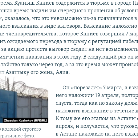
время Куаныш Каниев содержится в тюрьме в городе П
одошло время подачи им очередного прошения об услов
 оказалось, что это невозможно из-за появившегося в 
ого взыскания в виде выговора. Взыскание наложено
де членовредительства, которое Каниев совершил 7 мар
тив ожидаемого перевода в тюрьму с репутацией гибел
за акцию протеста выговор сводит на нет возможность
мягчении наказания в этом году. В следующий раз он 
тайство только через год, а за это время может произо
ит Азаттыку его жена, Алия.
— Он «порезался» 7 марта, а вз
него наложили 19 апреля, полто
спустя, тогда как по закону дол
наложить взыскание в течение д
К тому же его этапом из Астаны 
апреля, и получается, что руков
з колоний строгого
в Астане наложило на него взы
тративное фото.