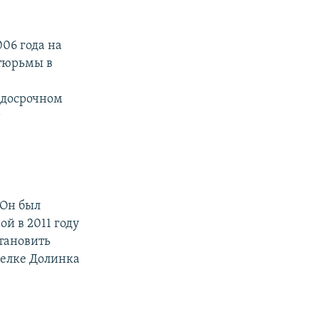
06 года на
 тюрьмы в
-досрочном
т
 Он был
й в 2011 году
тановить
селке Долинка