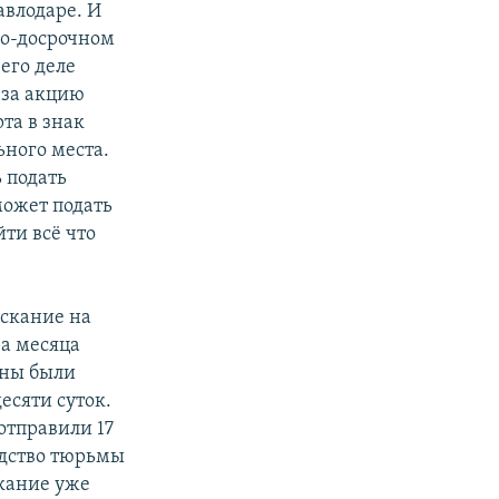
авлодаре. И
но-досрочном
его деле
 за акцию
та в знак
ьного места.
 подать
может подать
йти всё что
ыскание на
ра месяца
жны были
есяти суток.
отправили 17
одство тюрьмы
скание уже