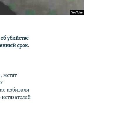
 об убийстве
ленный срок.
, мстят
их
ие избивали
о истязателей