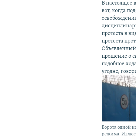
В настоящее 
вот, когда п
освобождении,
дисциплинарн
протеста в ви
протеста про
Объявленный 
прошение о с
подобное хода
угодно, говор
Ворота одной и
режима. Иллюс