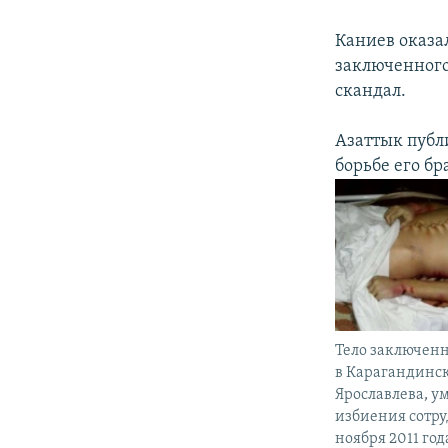
Каниев оказа
заключенного
скандал.
Азаттык публ
борьбе его бр
Тело заключенн
в Карагандинс
Ярославлева, у
избиения сотр
ноября 2011 год