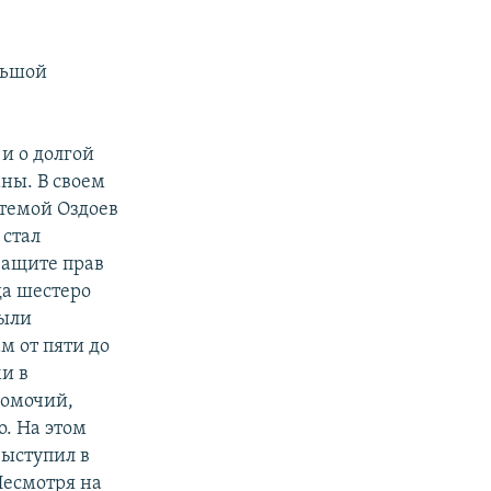
льшой
и о долгой
аны.
В своем
темой Оздоев
 стал
защите прав
да шестеро
ыли
 от пяти до
и в
омочий,
. На этом
ыступил в
Несмотря на