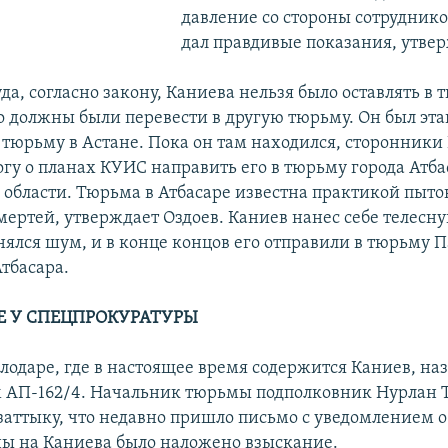
давление со стороны сотрудник
дал правдивые показания, утвер
уда, согласно закону, Каниева нельзя было оставлять в
о должны были перевести в другую тюрьму. Он был эта
тюрьму в Астане. Пока он там находился, сторонники
огу о планах КУИС направить его в тюрьму города Атба
области. Тюрьма в Атбасаре известна практикой пыто
мертей, утверждает Оздоев. Каниев нанес себе телесну
нялся шум, и в конце концов его отправили в тюрьму П
тбасара.
Е У СПЕЦПРОКУРАТУРЫ
лодаре, где в настоящее время содержится Каниев, на
 АП-162/4. Начальник тюрьмы подполковник Нурлан
заттыку, что недавно пришло письмо с уведомлением о 
ы на Каниева было наложено взыскание.