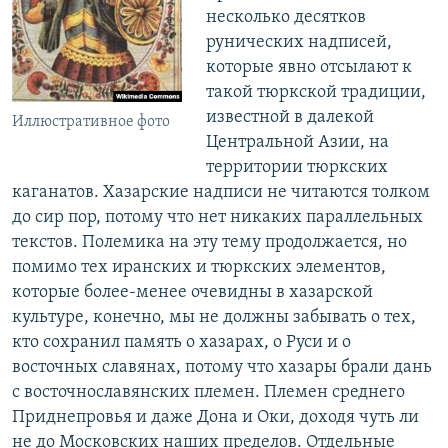
несколько десятков
рунических надписей,
которые явно отсылают к
такой тюркской традиции,
известной в далекой
Иллюстративное фото
Центральной Азии, на
территории тюркских
каганатов. Хазарские надписи не читаются толком
до сир пор, потому что нет никаких параллельных
текстов. Полемика на эту тему продолжается, но
помимо тех иранских и тюркских элементов,
которые более-менее очевидны в хазарской
культуре, конечно, мы не должны забывать о тех,
кто сохранил память о хазарах, о Руси и о
восточных славянах, потому что хазары брали дань
с восточнославянских племен. Племен среднего
Приднепровья и даже Дона и Оки, доходя чуть ли
не до Московских наших пределов. Отдельные