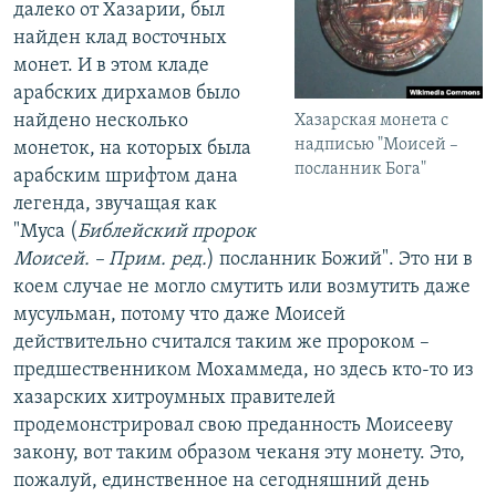
далеко от Хазарии, был
найден клад восточных
монет. И в этом кладе
арабских дирхамов было
найдено несколько
Хазарская монета с
надписью "Моисей –
монеток, на которых была
посланник Бога"
арабским шрифтом дана
легенда, звучащая как
"Муса (
Библейский пророк
Моисей. – Прим. ред.
) посланник Божий". Это ни в
коем случае не могло смутить или возмутить даже
мусульман, потому что даже Моисей
действительно считался таким же пророком –
предшественником Мохаммеда, но здесь кто-то из
хазарских хитроумных правителей
продемонстрировал свою преданность Моисееву
закону, вот таким образом чеканя эту монету. Это,
пожалуй, единственное на сегодняшний день