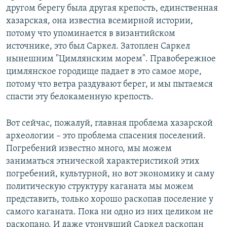
другом берегу была другая крепость, единственная
хазарская, она известна всемирной истории,
потому что упоминается в византийском
источнике, это был Саркел. Затоплен Саркел
нынешним "Цимлянским морем". Правобережное
цимлянское городище падает в это самое море,
потому что ветра раздувают берег, и мы пытаемся
спасти эту белокаменную крепость.
Вот сейчас, пожалуй, главная проблема хазарской
археологии – это проблема спасения поселений.
Погребений известно много, мы можем
заниматься этнической характеристикой этих
погребений, культурной, но вот экономику и саму
политическую структуру каганата мы можем
представить, только хорошо раскопав поселение у
самого каганата. Пока ни одно из них целиком не
раскопано. И даже утонувший Саркел раскопан