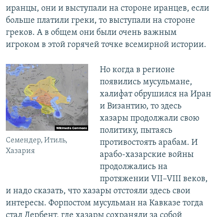
иранцы, они и выступали на стороне иранцев, если
больше платили греки, то выступали на стороне
греков. А в общем они были очень важным
игроком в этой горячей точке всемирной истории.
Но когда в регионе
появились мусульмане,
халифат обрушился на Иран
и Византию, то здесь
хазары продолжали свою
политику, пытаясь
Семендер, Итиль,
противостоять арабам. И
Хазария
арабо-хазарские войны
продолжались на
протяжении VII–VIII веков,
и надо сказать, что хазары отстояли здесь свои
интересы. Форпостом мусульман на Кавказе тогда
стал Дербент, где хазары сохраняли за собой