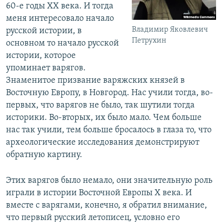
60-е годы XX века. И тогда
меня интересовало начало
Владимир Яковлевич
русской истории, в
Петрухин
основном то начало русской
истории, которое
упоминает варягов.
Знаменитое призвание варяжских князей в
Восточную Европу, в Новгород. Нас учили тогда, во-
первых, что варягов не было, так шутили тогда
историки. Во-вторых, их было мало. Чем больше
нас так учили, тем больше бросалось в глаза то, что
археологические исследования демонстрируют
обратную картину.
Этих варягов было немало, они значительную роль
играли в истории Восточной Европы X века. И
вместе с варягами, конечно, я обратил внимание,
что первый русский летописец, условно его