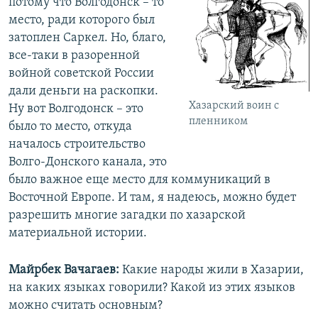
потому что Волгодонск – то
место, ради которого был
затоплен Саркел. Но, благо,
все-таки в разоренной
войной советской России
дали деньги на раскопки.
Хазарский воин с
Ну вот Волгодонск – это
пленником
было то место, откуда
началось строительство
Волго-Донского канала, это
было важное еще место для коммуникаций в
Восточной Европе. И там, я надеюсь, можно будет
разрешить многие загадки по хазарской
материальной истории.
Майрбек Вачагаев:
Какие народы жили в Хазарии,
на каких языках говорили? Какой из этих языков
можно считать основным?