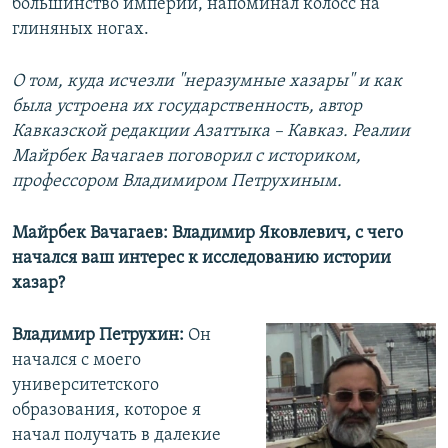
большинство империй, напоминал колосс на
глиняных ногах.
О том, куда исчезли "неразумные хазары" и как
была устроена их государственность, автор
Кавказской редакции Азаттыка – Кавказ. Реалии
Майрбек Вачагаев поговорил с историком,
профессором Владимиром Петрухиным.
Майрбек Вачагаев: Владимир Яковлевич, с чего
начался ваш интерес к исследованию истории
хазар?
Владимир Петрухин:
Он
начался с моего
университетского
образования, которое я
начал получать в далекие