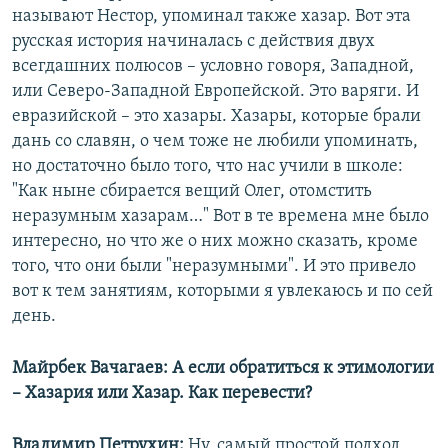
называют Нестор, упоминал также хазар. Вот эта
русская история начиналась с действия двух
всегдашних полюсов – условно говоря, Западной,
или Северо-Западной Европейской. Это варяги. И
евразийской – это хазары. Хазары, которые брали
дань со славян, о чем тоже не любили упоминать,
но достаточно было того, что нас учили в школе:
"Как ныне сбирается вещий Олег, отомстить
неразумным хазарам…" Вот в те времена мне было
интересно, но что же о них можно сказать, кроме
того, что они были "неразумными". И это привело
вот к тем занятиям, которыми я увлекаюсь и по сей
день.
Майрбек Вачагаев: А если обратиться к этимологии
– Хазария или Хазар. Как перевести?
Владимир Петрухин:
Ну, самый простой подход