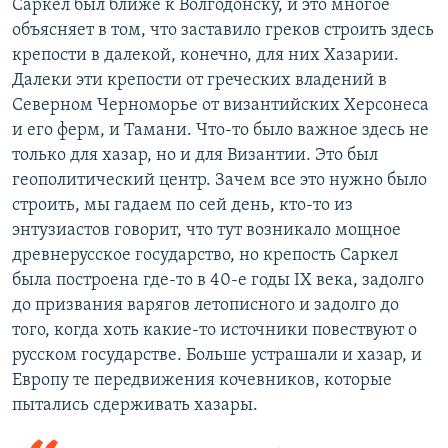
Саркел был ближе к Волгодонску, и это многое
объясняет в том, что заставило греков строить здесь
крепости в далекой, конечно, для них Хазарии.
Далеки эти крепости от греческих владений в
Северном Черноморье от византийских Херсонеса
и его ферм, и Тамани. Что-то было важное здесь не
только для хазар, но и для Византии. Это был
геополитический центр. Зачем все это нужно было
строить, мы гадаем по сей день, кто-то из
энтузиастов говорит, что тут возникало мощное
древнерусское государство, но крепость Саркел
была построена где-то в 40-е годы IX века, задолго
до призвания варягов летописного и задолго до
того, когда хоть какие-то источники повествуют о
русском государстве. Больше устрашали и хазар, и
Европу те передвижения кочевников, которые
пытались сдерживать хазары.