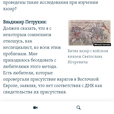
проведены такие исследования при изучении
хазар?
Владимир Петрухин:
Должен сказать, что я с
некоторым сомнением
отношусь, как
неспециалист, ко всем этим
Битва хазар с войском
проблемам. Мне
князем Святослава
приходилось беседовать с
Игоревича
любителями этого метода.
Есть любители, которые
опровергали присутствие варягов в Восточной
Европе, заявляя, что нет соответствия с ДНК как
свидетельства их присутствия.
Я уже говорил, что таким образом мы расходимся
целиком, потому что археологические следы