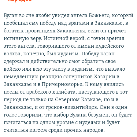
Булан во сне якобы увидел ангела Божьего, который
пообещал ему победу над врагами в Закавказье, в
богатых провинциях Закавказья, если он примет
истинную веру. Истинной верой, с точки зрения
этого ангела, говорившего от имени иудейского
волхва, конечно, был иудаизм. Победу каган
одержал и действительно смог обратить свое
войско или всю эту элиту в иудаизм, что вызвало
немедленную реакцию соперников Хазарии в
Закавказье и в Причерноморье. К нему явились
послы от арабского халифата, наступающего в тот
период не только на Северном Кавказе, но и в
Закавказье, и от греков-византийцев. Они в один
голос говорили, что выбор Булана безумен, он будет
почитаться на одном уровне с иудеями и будет
считаться изгоем среди прочих народов.