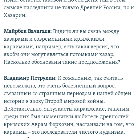
Азию, остается таковой и по сей день. Мы в этом
смысле наследники не только Древней России, но и
Хазарии.
Майрбек Вачагаев:
Видите ли вы связь между
хазарами и современными крымскими
караимами, например, есть такая версия, что
якобы они могут являться потомками хазар.
Насколько обоснованы такие предположения?
Владимир Петрухин:
К сожалению, так считать
невозможно, это очень болезненный вопрос,
связанный со страшным периодом в нашей общей
истории в эпоху Второй мировой войны.
Действительно, энтузиасты караимские, главным
среди них был знаменитый любитель древностей
крымских Аврам Феркович, настаивали на том, что
караимы – это последователи чистого иудаизма,