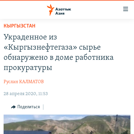
Доступность
ссылок
Вернуться
КЫРГЫЗСТАН
к
ЦЕНТРАЛЬНАЯ АЗИЯ
Украденное из
основному
НОВОСТИ
КАЗАХСТАН
содержанию
«Кыргызнефтегаза» сырье
ВОЙНА В УКРАИНЕ
Вернутся
КЫРГЫЗСТАН
обнаружено в доме работника
к
НА ДРУГИХ ЯЗЫКАХ
УЗБЕКИСТАН
прокуратуры
главной
ТАДЖИКИСТАН
ҚАЗАҚША
навигации
ПОДПИШИТЕСЬ НА НАС В СОЦСЕТЯХ
Руслан КАЛМАТОВ
Вернутся
КЫРГЫЗЧА
к
28 апреля 2020, 11:53
ЎЗБЕКЧА
поиску
Поделиться
ТОҶИКӢ
Все сайты РСЕ/РС
TÜRKMENÇE