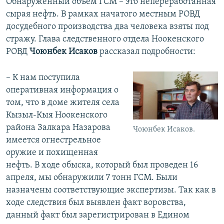
Обнаруженный объем ГСМ – это непереработанная
сырая нефть. В рамках начатого местным РОВД
досудебного производства два человека взяты под
стражу. Глава следственного отдела Ноокенского
РОВД
Чоюнбек Исаков
рассказал подробности:
– К нам поступила
оперативная информация о
том, что в доме жителя села
Кызыл-Кыя Ноокенского
района Залкара Назарова
Чоюнбек Исаков.
имеется огнестрельное
оружие и похищенная
нефть. В ходе обыска, который был проведен 16
апреля, мы обнаружили 7 тонн ГСМ. Были
назначены соответствующие экспертизы. Так как в
ходе следствия был выявлен факт воровства,
данный факт был зарегистрирован в Едином