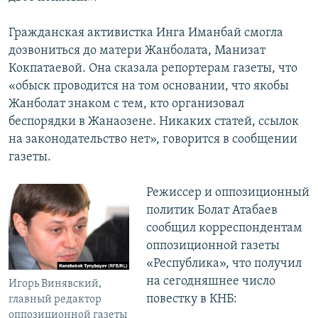
Гражданская активистка Инга Иманбай смогла
дозвониться до матери Жанболата, Манизат
Кокпатаевой. Она сказала репортерам газеты, что
«обыск проводится на том основании, что якобы
Жанболат знаком с тем, кто организовал
беспорядки в Жанаозене. Никаких статей, ссылок
на законодательство нет», говорится в сообщении
газеты.
Режиссер и оппозиционный
политик Болат Атабаев
сообщил корреспондентам
оппозиционной газеты
«Республика», что получил
на сегодняшнее число
Игорь Винявский,
повестку в КНБ:
главный редактор
оппозиционной газеты