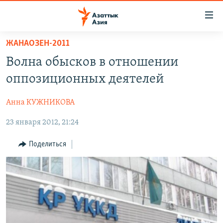
Доступность
ссылок
Вернуться
ЖАНАОЗЕН-2011
к
ЦЕНТРАЛЬНАЯ АЗИЯ
Волна обысков в отношении
основному
НОВОСТИ
КАЗАХСТАН
содержанию
оппозиционных деятелей
ВОЙНА В УКРАИНЕ
Вернутся
КЫРГЫЗСТАН
к
Анна КУЖНИКОВА
НА ДРУГИХ ЯЗЫКАХ
УЗБЕКИСТАН
главной
23 января 2012, 21:24
ТАДЖИКИСТАН
ҚАЗАҚША
навигации
ПОДПИШИТЕСЬ НА НАС В СОЦСЕТЯХ
Вернутся
КЫРГЫЗЧА
Поделиться
к
ЎЗБЕКЧА
поиску
ТОҶИКӢ
Все сайты РСЕ/РС
TÜRKMENÇE