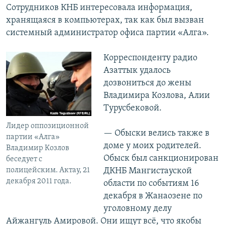
Сотрудников КНБ интересовала информация,
хранящаяся в компьютерах, так как был вызван
системный администратор офиса партии «Алга».
Корреспонденту радио
Азаттык удалось
дозвониться до жены
Владимира Козлова, Алии
Турусбековой.
Лидер оппозиционной
— Обыски велись также в
партии «Алга»
доме у моих родителей.
Владимир Козлов
Обыск был санкционирован
беседует с
полицейским. Актау, 21
ДКНБ Мангистауской
декабря 2011 года.
области по событиям 16
декабря в Жанаозене по
уголовному делу
Айжангуль Амировой. Они ищут всё, что якобы