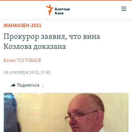
Доступность
ссылок
Вернуться
ЖАНАОЗЕН-2011
к
ЦЕНТРАЛЬНАЯ АЗИЯ
Прокурор заявил, что вина
основному
НОВОСТИ
КАЗАХСТАН
содержанию
Козлова доказана
ВОЙНА В УКРАИНЕ
Вернутся
КЫРГЫЗСТАН
к
Казис ТОГУЗБАЕВ
НА ДРУГИХ ЯЗЫКАХ
УЗБЕКИСТАН
главной
24 сентября 2012, 17:42
ТАДЖИКИСТАН
ҚАЗАҚША
навигации
ПОДПИШИТЕСЬ НА НАС В СОЦСЕТЯХ
Вернутся
КЫРГЫЗЧА
Поделиться
к
ЎЗБЕКЧА
поиску
ТОҶИКӢ
Все сайты РСЕ/РС
TÜRKMENÇE