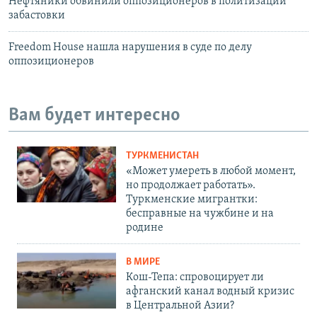
Нефтяники обвинили оппозиционеров в политизации
забастовки
Freedom House нашла нарушения в суде по делу
оппозиционеров
Вам будет интересно
ТУРКМЕНИСТАН
«Может умереть в любой момент,
но продолжает работать».
Туркменские мигрантки:
бесправные на чужбине и на
родине
В МИРЕ
Кош-Тепа: спровоцирует ли
афганский канал водный кризис
в Центральной Азии?