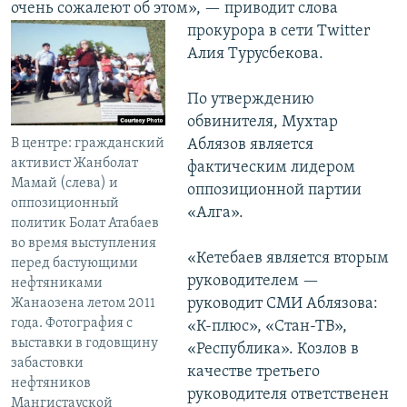
очень сожалеют об этом», — приводит слова
прокурора в сети
Twitter
Алия Турусбекова.
По утверждению
обвинителя, Мухтар
В центре: гражданский
Аблязов является
активист Жанболат
фактическим лидером
Мамай (слева) и
оппозиционной партии
оппозиционный
«Алга».
политик Болат Атабаев
во время выступления
«Кетебаев является вторым
перед бастующими
руководителем —
нефтяниками
руководит СМИ Аблязова:
Жанаозена летом 2011
года. Фотография с
«К-плюс», «Стан-ТВ»,
выставки в годовщину
«Республика». Козлов в
забастовки
качестве третьего
нефтяников
руководителя ответственен
Мангистауской