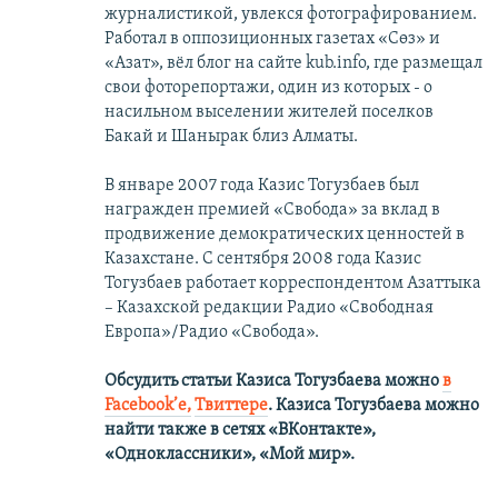
журналистикой, увлекся фотографированием.
Работал в оппозиционных газетах «Сөз» и
«Азат», вёл блог на сайте kub.info, где размещал
свои фоторепортажи, один из которых - о
насильном выселении жителей поселков
Бакай и Шанырак близ Алматы.
В январе 2007 года Казис Тогузбаев был
награжден премией «Свобода» за вклад в
продвижение демократических ценностей в
Казахстане. С сентября 2008 года Казис
Тогузбаев работает корреспондентом Азаттыка
– Казахской редакции Радио «Свободная
Европа»/Радио «Свобода».
Обсудить статьи Казиса Тогузбаева можно
в
Facebook’е,
Твиттере
.
Казиса Тогузбаева можно
найти также в сетях
«ВКонтакте»,
«Одноклассники», «Мой мир».