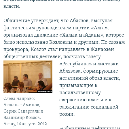
власти.
Обвинение утверждает, что Аблязов, выступая
фактическим руководителем партии «Алга»,
организовал движение «Халык майданы», которое
было использовано Козловым и другими. По словам
прокурора, Козлов стал направлять в Жанаозен
общественных деятелей, посылать газету
«Республика» и
листовки
Аблязова, формирующие
негативный образ власти,
призывающие к
насильственному
Слева направо:
свержению власти и к
Акжанат Аминов,
разжиганию социальной
Серик Сапаргали и
розни.
Владимир Козлов.
Актау, 16 августа 2012
«Обманутым нефтяникам