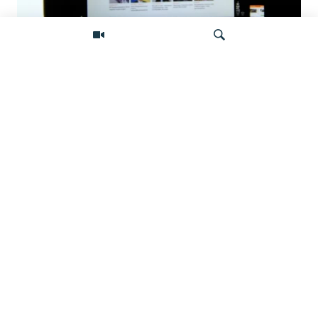
Фейковые жалобы для удаления
неугодного контента: как работает
подпольная индустрия атак на
Искать
независимые СМИ