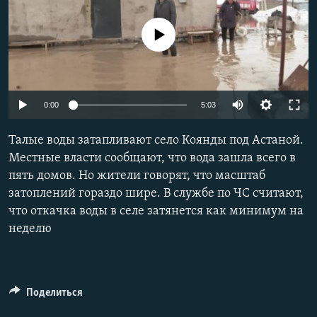
No media source currently available
Auto
0:00
5:03
240p
Талые воды затапливают село Коянды под Астаной.
360p
Местные власти сообщают, что вода зашла всего в
пять домов. Но жители говорят, что масштаб
480p
Auto
240p
360p
480p
затоплений гораздо шире. В службе по ЧС считают,
720p
что откачка воды в селе затянется как минимум на
720p
1080p
1080p
неделю
Поделиться