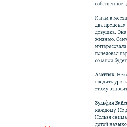
собственное з
К нам в меся
два процента 
девушка. Она 
жизнью. Сейч
интересовалас
поцеловал па
со мной будет
Азаттык:
Неко
вводить урок
этому относи
Зульфия Байс
каждому. Но д
Нельзя снима
детей навыков