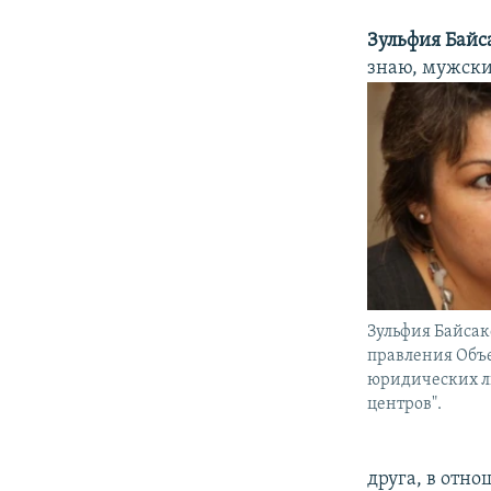
Зульфия Байс
знаю, мужски
Зульфия Байсак
правления Объ
юридических л
центров".
друга, в отн