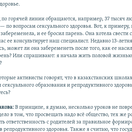
доровье.
ц по горячей линии обращаются, например, 37 тысяч л
— по вопросам сексуального здоровья. Вот, к примеру
забеременела, и ее бросил парень. Она хотела свести 
ас ее консультирует наш специалист. Недавно 13-летн
ь, может ли она забеременеть после того, как ее наси
рень? Или спрашивают: я начала жить половой жизнью,
?
торые активисты говорят, что в казахстанских школа
и сексуального образования и репродуктивного здоровь
тесь?
акова:
В принципе, я думаю, несколько уроков не повр
ело в том, что просвещать надо всё общество, тех же р
ть ответственность с родителей за правильное формир
 репродуктивного здоровья. Также я считаю, что госу