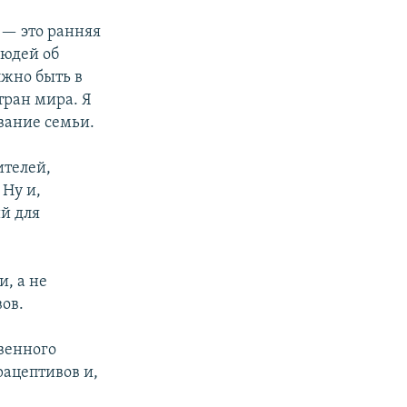
— это ранняя
людей об
лжно быть в
тран мира. Я
ование семьи.
ителей,
Ну и,
ий для
.
, а не
ов.
венного
рацептивов и,