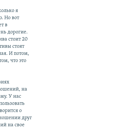
олько я
. Но вот
т в
ень дорогие.
ва стоит 20
тивы стоят
ая. И потом,
ом, что это
виях
ношений, на
му. У нас
спользовать
ворится о
тношении друг
ий на свое