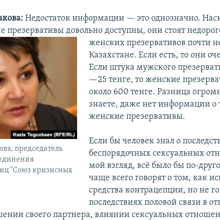
акова:
Недостаток информации — это однозначно. Наск
е презервативы довольно доступны, они стоят недорого
женских презервативов почти не
Казахстане. Если есть, то они оч
Если штука мужского презервати
—25 тенге, то женские презерва
около 600 тенге. Разница огромн
знаете, даже нет информации о т
женские презервативы.
Если бы человек знал о последст
ова, председатель
беспорядочных сексуальных от
единения
мой взгляд, всё было бы по-друго
иц "Союз кризисных
чаще всего говорят о том, как и
средства контрацепции, но не го
последствиях половой связи в о
ошении своего партнера, влиянии сексуальных отношен