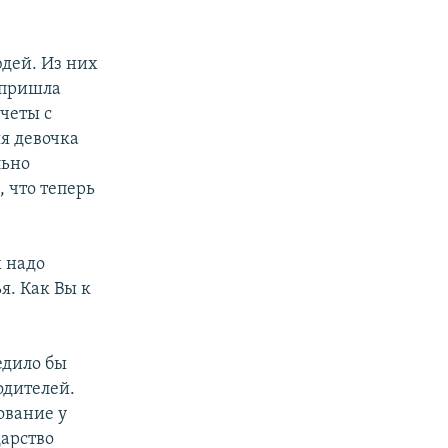
юдей. Из них
, пришла
счеты с
яя девочка
льно
 что теперь
х надо
я. Как Вы к
едило бы
одителей.
ование у
дарство