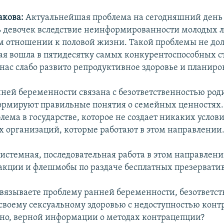
акова:
Актуальнейшая проблема на сегодняшний день 
 девочек вследствие неинформированности молодых 
м отношении к половой жизни. Такой проблемы не до
рая вошла в пятидесятку самых конкурентоспособных с
 нас слабо развито репродуктивное здоровье и планир
ней беременности связана с безответственностью род
ормируют правильные понятия о семейных ценностях. 
лема в государстве, которое не создает никаких услов
 организаций, которые работают в этом направлении
истемная, последовательная работа в этом направлении
акции и флешмобы по раздаче бесплатных презерватив
вязываете проблему ранней беременности, безответст
своему сексуальному здоровью с недоступностью конт
жно, верной информации о методах контрацепции?