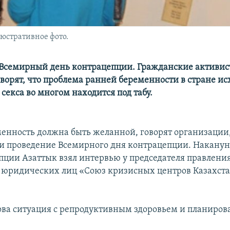
люстративное фото.
- Всемирный день контрацепции. Гражданские активис
ворят, что проблема ранней беременности в стране ис
а секса во многом находится под табу.
енность должна быть желанной, говорят организации
 проведение Всемирного дня контрацепции. Наканун
пции Азаттык взял интервью у председателя правлени
юридических лиц «Союз кризисных центров Казахст
ова ситуация с репродуктивным здоровьем и планиро