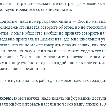
должно открывать бесплатные центры, где молодежь м
консультироваться со специалистами.
Допустим, наш номер горячей линии — 150, но мы вид
молодежь стесняется говорить об этом, но не стесняет
этим. У нас в обществе вообще не принято говорить на 
недавно приехала из Шымкента, где мне школьный уч
азал, что он не может говорить о таких вещах, как по
енности, потому как в этом классе может сидеть его 
 так далее. То есть наш менталитет не позволяет нам го
му к концу учебного года в каждой школе в селе есть де
лательная беременность.
го же нужно начать работу, что может сделать гражда
акова:
На мой взгляд, надо делать информацию доступ
чали информировать население через нашу линию 150