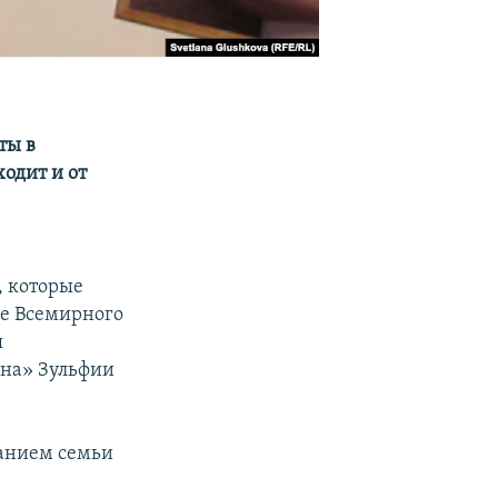
ты в
ходит и от
, которые
е Всемирного
я
ана» Зульфии
ванием семьи