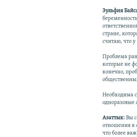
Зульфия Байс
беременность
ответственно
стране, кото
считаю, что у
Проблема ран
которые не ф
конечно, проб
общественных
Необходима с
одноразовые 
Азаттык:
Вы с
отношения к 
что более ва