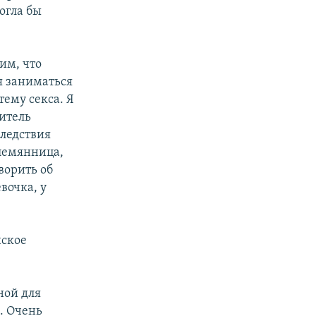
огла бы
им, что
ся заниматься
тему секса. Я
итель
следствия
племянница,
ворить об
вочка, у
нское
ной для
. Очень