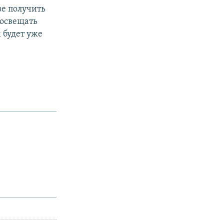
ве получить
росвещать
м будет уже