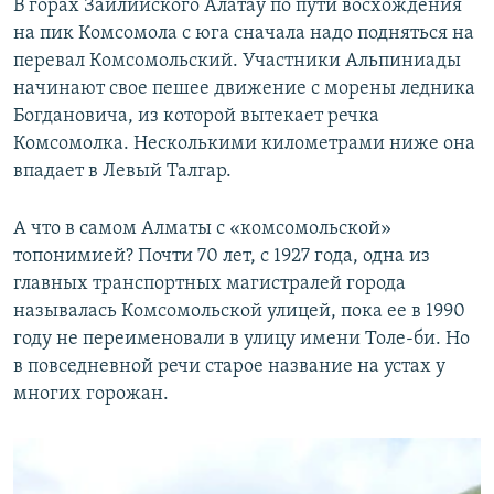
В горах Заилийского Алатау по пути восхождения
на пик Комсомола с юга сначала надо подняться на
перевал Комсомольский. Участники Альпиниады
начинают свое пешее движение с морены ледника
Богдановича, из которой вытекает речка
Комсомолка. Несколькими километрами ниже она
впадает в Левый Талгар.
А что в самом Алматы с «комсомольской»
топонимией? Почти 70 лет, с 1927 года, одна из
главных транспортных магистралей города
называлась Комсомольской улицей, пока ее в 1990
году не переименовали в улицу имени Толе-би. Но
в повседневной речи старое название на устах у
многих горожан.