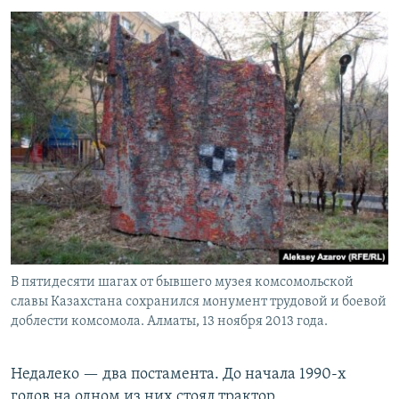
В пятидесяти шагах от бывшего музея комсомольской
славы Казахстана сохранился монумент трудовой и боевой
доблести комсомола. Алматы, 13 ноября 2013 года.
Недалеко — два постамента. До начала 1990-х
годов на одном из них стоял трактор